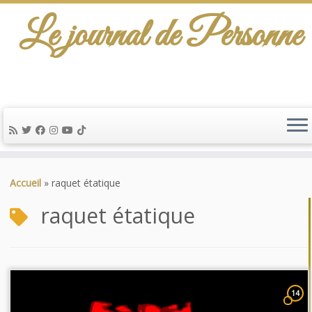
Le journal de Personne
Passer
au
Accueil
»
raquet étatique
contenu
raquet étatique
14