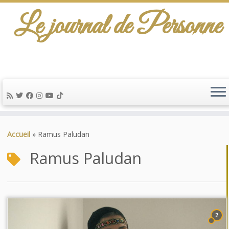
Le journal de Personne
Passer
au
Accueil
»
Ramus Paludan
contenu
Ramus Paludan
2