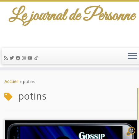
Le journal de Personne
Passer
au
Accueil
»
potins
contenu
potins
12