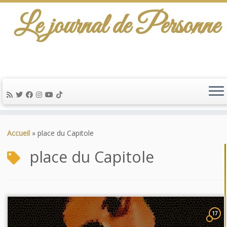
Le journal de Personne
Passer
au
Accueil
»
place du Capitole
contenu
place du Capitole
17