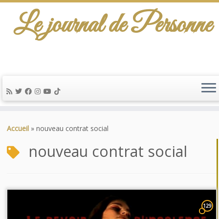
Le journal de Personne
Passer
au
Accueil
»
nouveau contrat social
contenu
nouveau contrat social
129