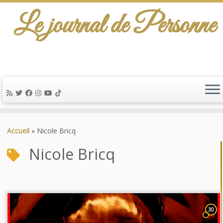
Le journal de Personne
Passer
au
Accueil
»
Nicole Bricq
contenu
Nicole Bricq
30