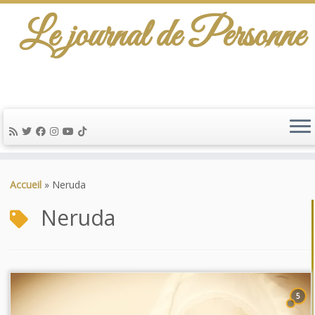
Le journal de Personne
Passer
au
Accueil
»
Neruda
contenu
Neruda
5