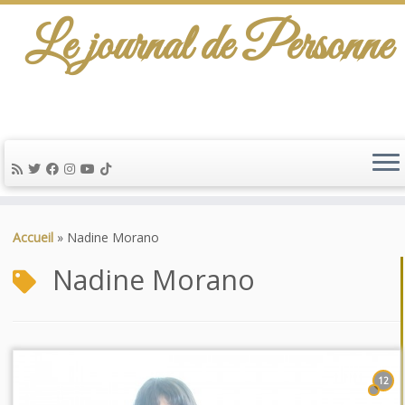
Le journal de Personne
Passer
au
Accueil
»
Nadine Morano
contenu
Nadine Morano
12