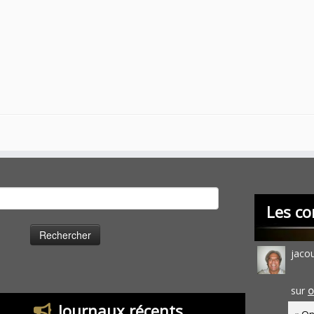
cher :
Les co
jaco
sur
O
Journaux récents