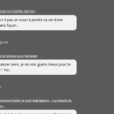
OUR OU CONTRE TIKTOK ?
a-t-il pas un souci à perdre sa vie d'une
aine façon...
qu'un
e la retenue pour Ramadan
laisser vivre, je ne vois guère mieux pour te
." Ho...
u
omment traiter le sujet d’agrégation : « La beauté du
e »