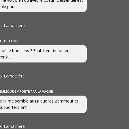
 ne voit bien qu'avec le coeur. L'essentiel est
ible pour...
al Lamachère
AS DE CLIM !
st où le bon sens ? Faut-il en rire ou en
er ?...
al Lamachère
EMMOUR EMPORTÉ PAR LA VAGUE
i : il me semble aussi que les Zemmour et
supporters ont...
al Lamachère