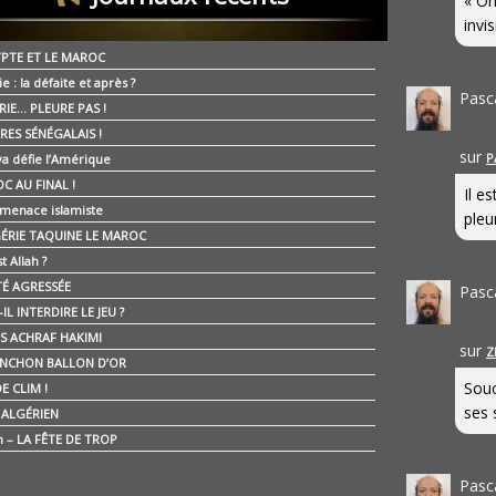
« On
invis
YPTE ET LE MAROC
ie : la défaite et après ?
Pasc
RIE… PLEURE PAS !
RES SÉNÉGALAIS !
sur
P
ya défie l’Amérique
C AU FINAL !
Il e
 menace islamiste
pleur
GÉRIE TAQUINE LE MAROC
t Allah ?
ÉTÉ AGRESSÉE
Pasc
IL INTERDIRE LE JEU ?
IS ACHRAF HAKIMI
sur
Z
NCHON BALLON D’OR
Souc
E CLIM !
ses 
É ALGÉRIEN
n – LA FÊTE DE TROP
Pasc