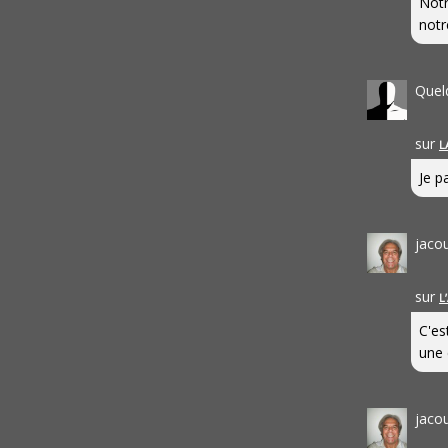
Notr
notr
Quel
sur
L
Je pa
jaco
sur
L
C'es
une 
jaco