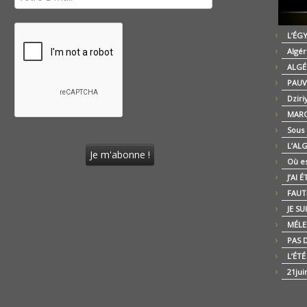
L’ÉG
Algér
ALGÉ
PAUV
Dziri
MARO
Sous
L’AL
Où es
J’AI 
FAUT-
JE SU
MÉLE
PAS D
L’ÉT
21jui