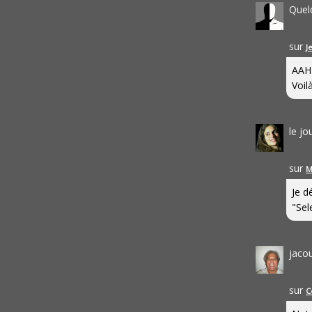
Quel
sur
J
AAH
Voilà
le j
sur
M
Je d
"Sel
jaco
sur
C