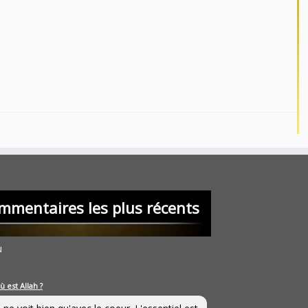
mmentaires les plus récents
u
ù est Allah ?