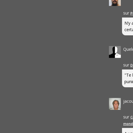
sur
P
N’y 
cert
Quel
sur
D
"Te 
punir
jaco
sur
C
mond