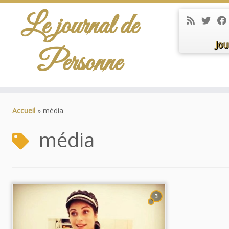
Le journal de
Jou
Personne
Passer
au
Accueil
»
média
contenu
média
3