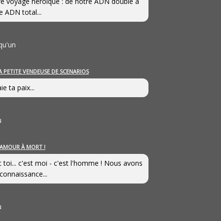
e voyage héroîque : de notre ADN double à
e ADN total...
qu'un
A PETITE VENDEUSE DE SCENARIOS
ie ta paix...
u
’AMOUR À MORT !
t toi... c'est moi - c'est l'homme ! Nous avons
connaissance...
u