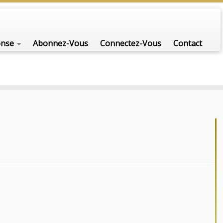
nfo-scénario pour traiter une question d'actualité…
onse
Abonnez-Vous
Connectez-Vous
Contact