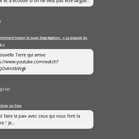
ir et à écouter si on ne veut pas être largué...
u
omment traiter le sujet d’agrégation : « La beauté du
e »
ouvelle Terre qui arrive
s://www.youtube.com/watch?
QOvlmXbWgk
qu'un
eûner en Paix
st faire la paix avec ceux qui vous font la
e." Je...