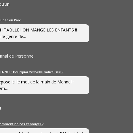
qu'un
eûner en Paix
H TABLLE ! ON MANGE LES ENFANTS !!
 le genre de...
ournal de Personne
ENNEL : Pourquoi s’est-elle radicalisée ?
épose ici le mot de la main de Mennel :
em...
u
omment ne pas s’ennuyer ?