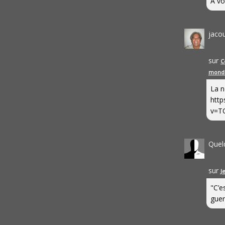
A vo
jaco
sur
C
mond
La n
http
v=T
Quel
sur
J
"C’e
guerr