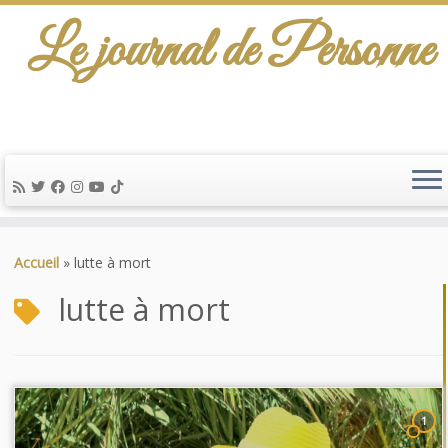
Le journal de Personne
Passer
au
Accueil
»
lutte à mort
contenu
lutte à mort
1