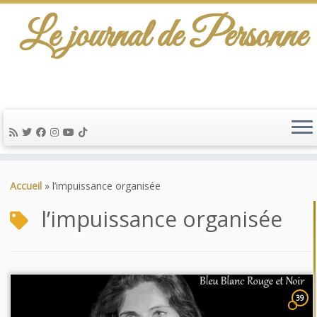
Le journal de Personne
Passer
au
Accueil
»
l’impuissance organisée
contenu
l’impuissance organisée
39