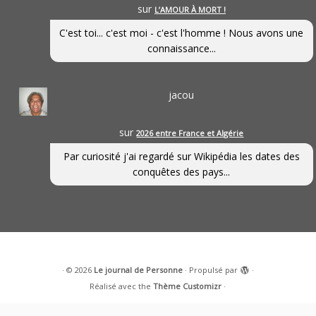
sur
L’AMOUR À MORT !
C'est toi... c'est moi - c'est l'homme ! Nous avons une
connaissance...
jacou
sur
2026 entre France et Algérie
Par curiosité j'ai regardé sur Wikipédia les dates des
conquêtes des pays...
·
© 2026
Le journal de Personne
·
Propulsé par
·
Réalisé avec the
Thème Customizr
·