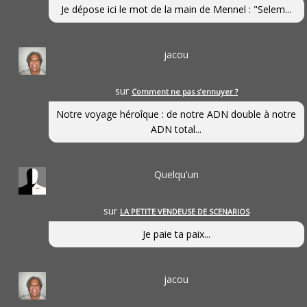
Je dépose ici le mot de la main de Mennel : "Selem...
jacou
sur
Comment ne pas s’ennuyer ?
Notre voyage héroîque : de notre ADN double à notre
ADN total...
Quelqu'un
sur
LA PETITE VENDEUSE DE SCENARIOS
Je paie ta paix...
jacou