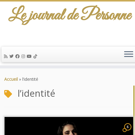
Le journal de Personne
Passer
au
Accueil
»
l’identité
contenu
l’identité
6