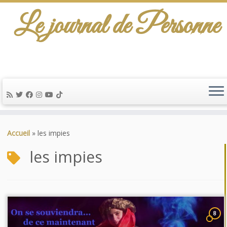
Le journal de Personne
Passer
au
Accueil
»
les impies
contenu
les impies
8