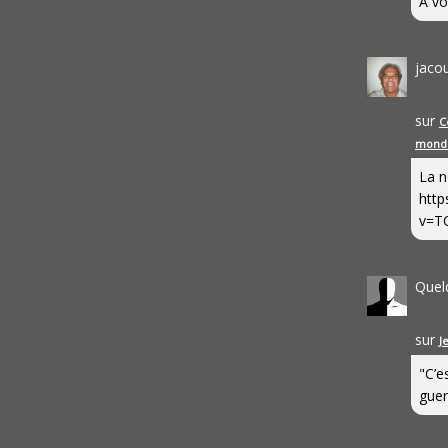
A vo
jaco
sur
C
mond
La n
http
v=T
Quel
sur
J
"C’e
guerr