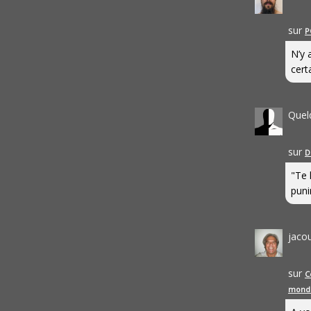
sur
P
N’y 
cert
Quel
sur
D
"Te 
punir
jaco
sur
C
mond