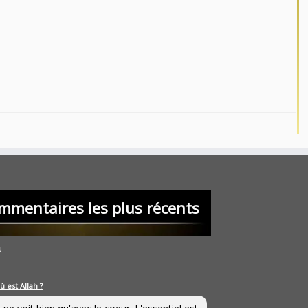
mmentaires les plus récents
u
ù est Allah ?