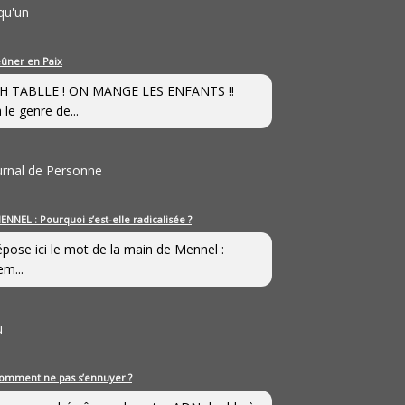
qu'un
eûner en Paix
H TABLLE ! ON MANGE LES ENFANTS !!
 le genre de...
ournal de Personne
ENNEL : Pourquoi s’est-elle radicalisée ?
épose ici le mot de la main de Mennel :
em...
u
omment ne pas s’ennuyer ?