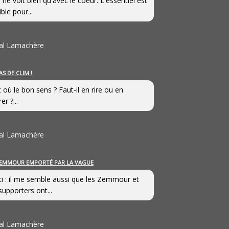
 ne voit bien qu'avec le coeur. L'essentiel est
ible pour...
al Lamachère
AS DE CLIM !
st où le bon sens ? Faut-il en rire ou en
er ?...
al Lamachère
EMMOUR EMPORTÉ PAR LA VAGUE
i : il me semble aussi que les Zemmour et
supporters ont...
al Lamachère