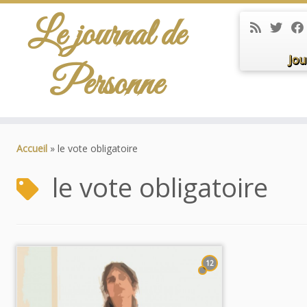
Le journal de
Jou
Personne
Passer
au
Accueil
»
le vote obligatoire
contenu
le vote obligatoire
12