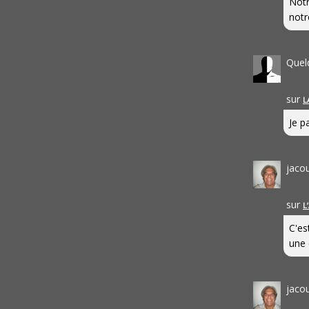
Notr
notr
Quel
sur
L
Je pa
jaco
sur
L
C'es
une 
jaco