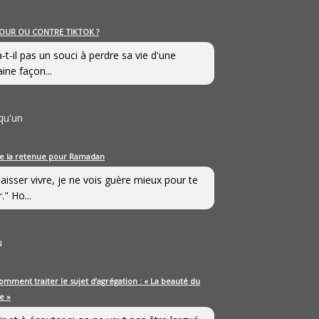
OUR OU CONTRE TIKTOK ?
a-t-il pas un souci à perdre sa vie d'une
aine façon...
qu'un
e la retenue pour Ramadan
laisser vivre, je ne vois guère mieux pour te
." Ho...
u
omment traiter le sujet d’agrégation : « La beauté du
e »