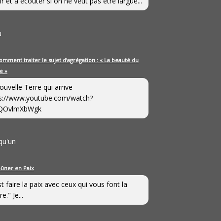
ir et à écouter si on ne veut pas être largué...
u
omment traiter le sujet d’agrégation : « La beauté du
e »
ouvelle Terre qui arrive
s://www.youtube.com/watch?
QOvlmXbWgk
qu'un
eûner en Paix
st faire la paix avec ceux qui vous font la
e." Je...