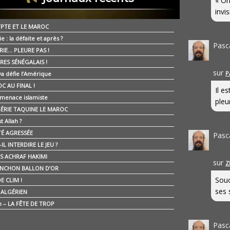
« On
invis
YPTE ET LE MAROC
ie : la défaite et après ?
Pasc
RIE… PLEURE PAS !
RES SÉNÉGALAIS !
sur
P
ya défie l’Amérique
C AU FINAL !
Il e
 menace islamiste
pleur
GÉRIE TAQUINE LE MAROC
t Allah ?
ÉTÉ AGRESSÉE
Pasc
IL INTERDIRE LE JEU ?
IS ACHRAF HAKIMI
sur
Z
NCHON BALLON D’OR
Souc
E CLIM !
ses 
É ALGÉRIEN
n – LA FÊTE DE TROP
Pasc