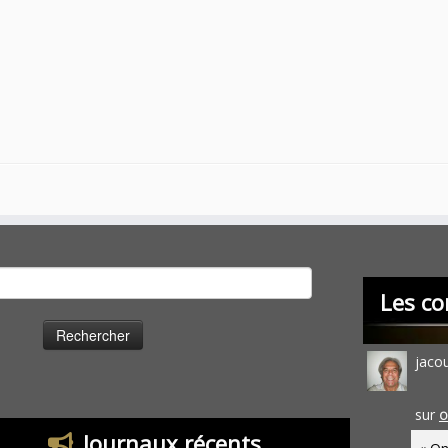
cher :
Les co
jaco
sur
O
Journaux récents