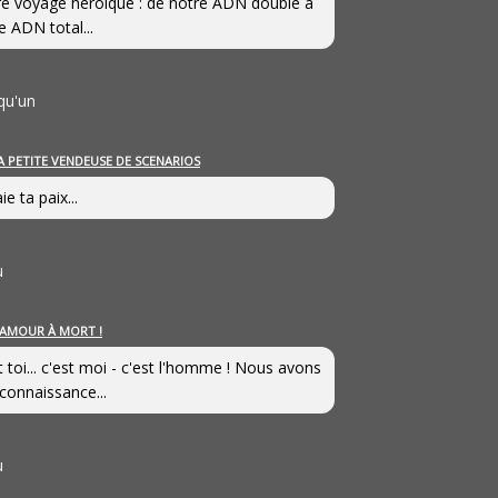
e voyage héroîque : de notre ADN double à
e ADN total...
qu'un
A PETITE VENDEUSE DE SCENARIOS
ie ta paix...
u
’AMOUR À MORT !
t toi... c'est moi - c'est l'homme ! Nous avons
connaissance...
u