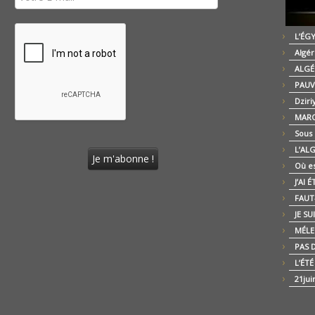
L’ÉG
Algér
ALGÉ
PAUV
Dziri
MARO
Sous
L’AL
Où es
J’AI 
FAUT-
JE SU
MÉLE
PAS D
L’ÉT
21jui