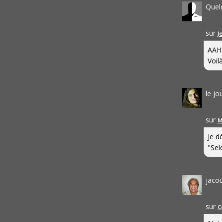
Quel
sur
J
AAH
Voilà
le j
sur
M
Je d
"Sel
jaco
sur
C