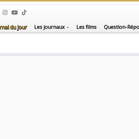
rnal du jour
Les journaux
Les films
Question-Rép