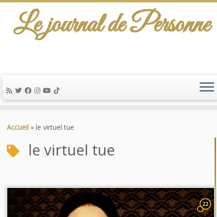
Le journal de Personne
Passer
au
Accueil
»
le virtuel tue
contenu
le virtuel tue
22