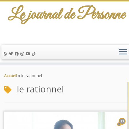
Le journal de Personne
Passer
au
Accueil
»
le rationnel
contenu
le rationnel
13