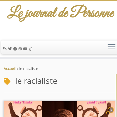
Le journal de Personne
Passer
au
Accueil
»
le racialiste
contenu
le racialiste
17