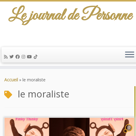
Le journal de Personne
Passer
au
Accueil
»
le moraliste
contenu
le moraliste
17