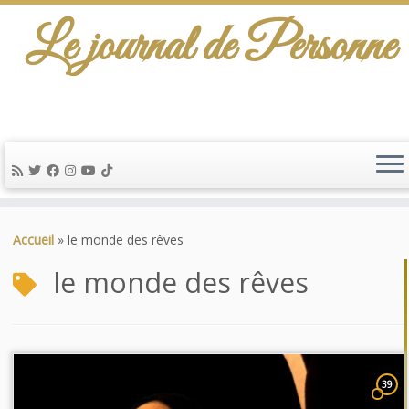
Le journal de Personne
Passer
au
Accueil
»
le monde des rêves
contenu
le monde des rêves
39