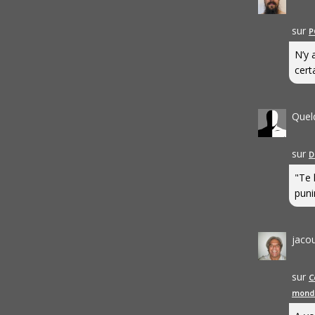
sur
P
N’y 
cert
Quel
sur
D
"Te 
punir
jaco
sur
C
mond