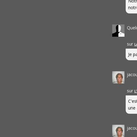
Notr
notr
Quel
sur
L
Je pa
jaco
sur
L
C'es
une 
jaco