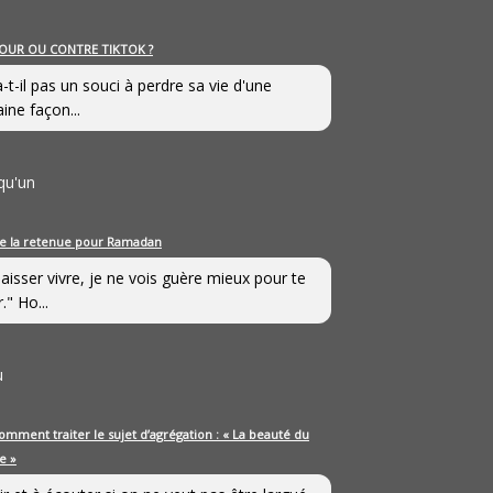
OUR OU CONTRE TIKTOK ?
a-t-il pas un souci à perdre sa vie d'une
aine façon...
qu'un
e la retenue pour Ramadan
laisser vivre, je ne vois guère mieux pour te
." Ho...
u
omment traiter le sujet d’agrégation : « La beauté du
e »