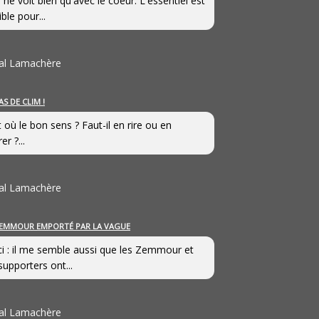
 ne voit bien qu'avec le coeur. L'essentiel est
ible pour...
al Lamachère
AS DE CLIM !
st où le bon sens ? Faut-il en rire ou en
er ?...
al Lamachère
EMMOUR EMPORTÉ PAR LA VAGUE
i : il me semble aussi que les Zemmour et
supporters ont...
al Lamachère