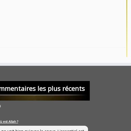
mmentaires les plus récents
u
ù est Allah ?