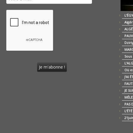
L’ÉG
Algér
ALGÉ
PAUV
Dziri
MARO
Sous
L’AL
Où es
J’AI 
FAUT-
JE SU
MÉLE
PAS D
L’ÉT
21jui