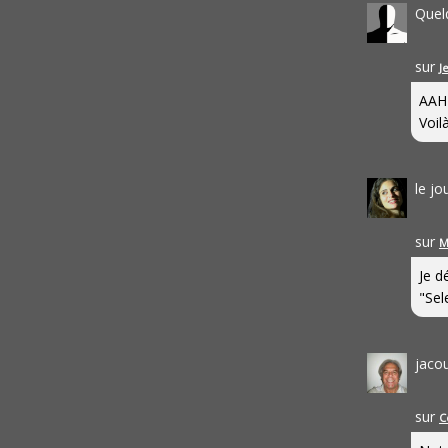
Quel
sur
J
AAH
Voilà
le j
sur
M
Je d
"Sel
jaco
sur
C