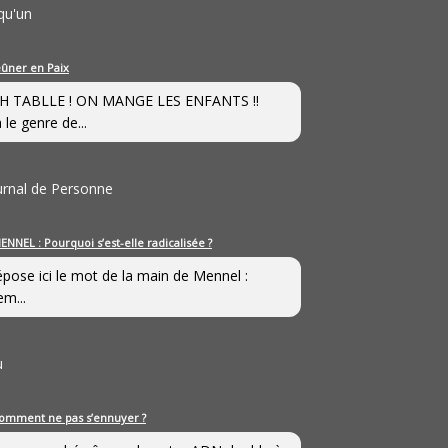
qu'un
eûner en Paix
H TABLLE ! ON MANGE LES ENFANTS !!
 le genre de...
ournal de Personne
ENNEL : Pourquoi s’est-elle radicalisée ?
épose ici le mot de la main de Mennel :
em...
u
omment ne pas s’ennuyer ?