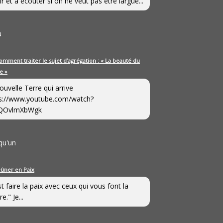
ir et à écouter si on ne veut pas être largué...
u
omment traiter le sujet d’agrégation : « La beauté du
e »
ouvelle Terre qui arrive
s://www.youtube.com/watch?
QOvlmXbWgk
qu'un
eûner en Paix
st faire la paix avec ceux qui vous font la
e." Je...