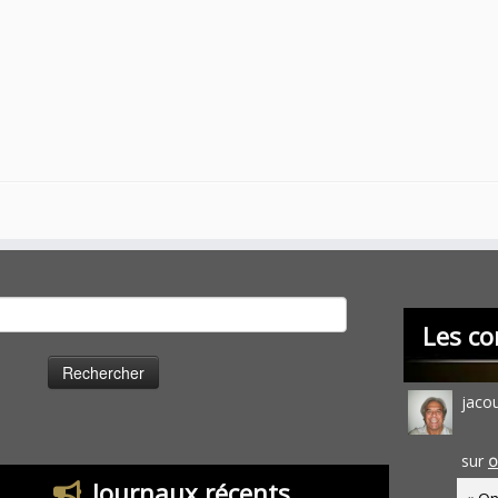
cher :
Les co
jaco
sur
O
Journaux récents