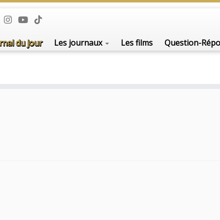
rnal du jour
Les journaux
Les films
Question-Rép