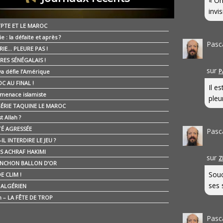
« On
invis
YPTE ET LE MAROC
ie : la défaite et après ?
Pasc
RIE… PLEURE PAS !
RES SÉNÉGALAIS !
sur
P
ya défie l’Amérique
C AU FINAL !
Il e
 menace islamiste
pleur
GÉRIE TAQUINE LE MAROC
t Allah ?
ÉTÉ AGRESSÉE
Pasc
IL INTERDIRE LE JEU ?
IS ACHRAF HAKIMI
sur
Z
NCHON BALLON D’OR
Souc
E CLIM !
ses 
É ALGÉRIEN
n – LA FÊTE DE TROP
Pasc