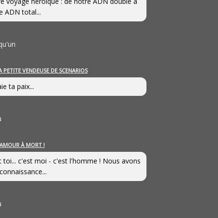
e voyage héroîque : de notre ADN double à
e ADN total...
qu'un
A PETITE VENDEUSE DE SCENARIOS
ie ta paix...
u
’AMOUR À MORT !
t toi... c'est moi - c'est l'homme ! Nous avons
connaissance...
u