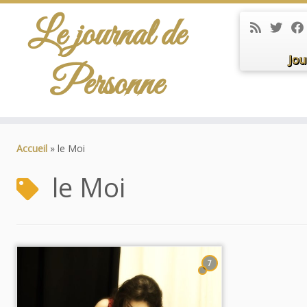
Le journal de
Jou
Personne
Passer
au
Accueil
»
le Moi
contenu
le Moi
7