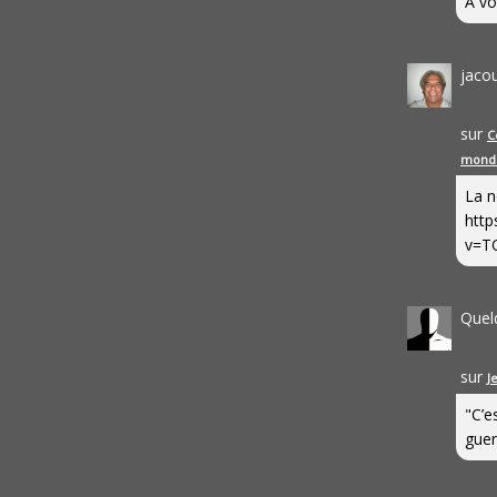
A vo
jaco
sur
C
mond
La n
http
v=T
Quel
sur
J
"C’e
guerr