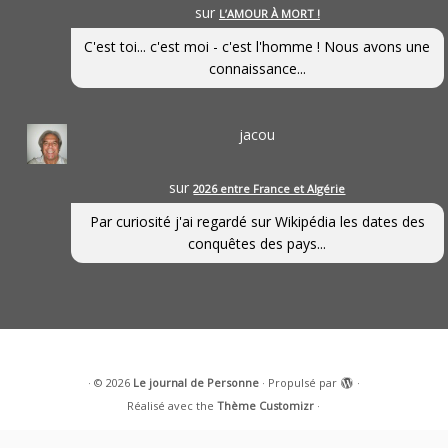
sur
L’AMOUR À MORT !
C'est toi... c'est moi - c'est l'homme ! Nous avons une
connaissance...
jacou
sur
2026 entre France et Algérie
Par curiosité j'ai regardé sur Wikipédia les dates des
conquêtes des pays...
·
© 2026
Le journal de Personne
·
Propulsé par
·
Réalisé avec the
Thème Customizr
·