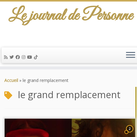
Le journal de Personne
Passer
au
Accueil
»
le grand remplacement
contenu
le grand remplacement
2