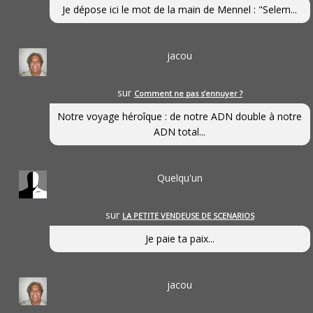
Je dépose ici le mot de la main de Mennel : "Selem...
jacou
sur
Comment ne pas s’ennuyer ?
Notre voyage héroîque : de notre ADN double à notre
ADN total...
Quelqu'un
sur
LA PETITE VENDEUSE DE SCENARIOS
Je paie ta paix...
jacou