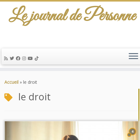
Le journal de Personne
Passer
au
Accueil
»
le droit
contenu
le droit
4