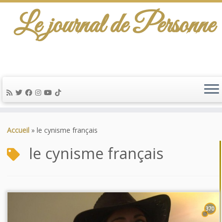
Le journal de Personne
Passer
au
Accueil
»
le cynisme français
contenu
le cynisme français
370