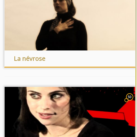
La névrose
50