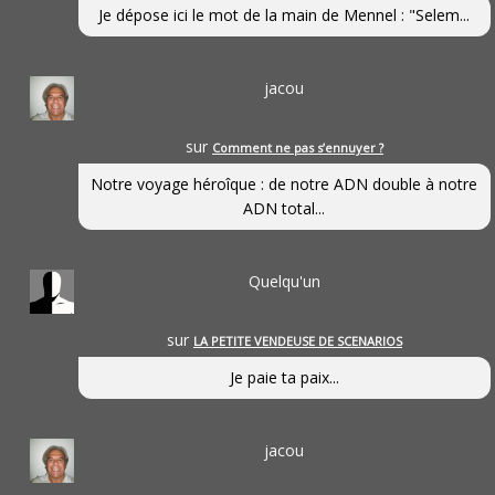
Je dépose ici le mot de la main de Mennel : "Selem...
jacou
sur
Comment ne pas s’ennuyer ?
Notre voyage héroîque : de notre ADN double à notre
ADN total...
Quelqu'un
sur
LA PETITE VENDEUSE DE SCENARIOS
Je paie ta paix...
jacou