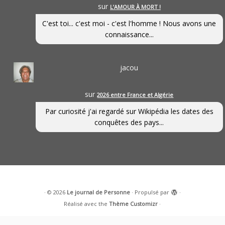
sur
L’AMOUR À MORT !
C'est toi... c'est moi - c'est l'homme ! Nous avons une
connaissance...
jacou
sur
2026 entre France et Algérie
Par curiosité j'ai regardé sur Wikipédia les dates des
conquêtes des pays...
·
© 2026
Le journal de Personne
·
Propulsé par
·
Réalisé avec the
Thème Customizr
·