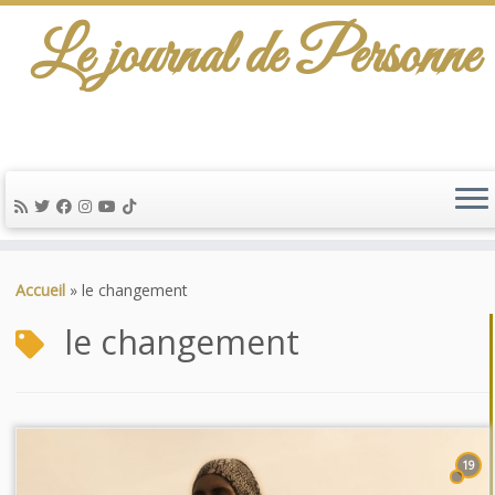
Le journal de Personne
De l'info-scénario pour traiter une question
d'actualité…
Passer
au
Accueil
»
le changement
contenu
le changement
19