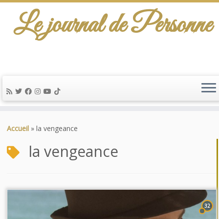
Le journal de Personne
Passer
au
Accueil
»
la vengeance
contenu
la vengeance
32