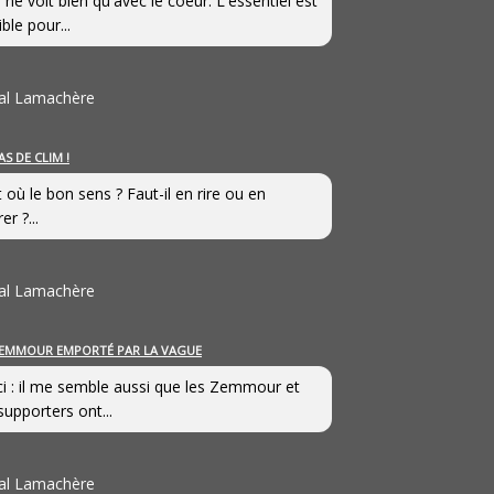
 ne voit bien qu'avec le coeur. L'essentiel est
ible pour...
al Lamachère
AS DE CLIM !
st où le bon sens ? Faut-il en rire ou en
er ?...
al Lamachère
EMMOUR EMPORTÉ PAR LA VAGUE
i : il me semble aussi que les Zemmour et
supporters ont...
al Lamachère