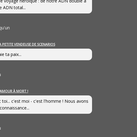
e voyage héroîque : de notre ADN double à
e ADN total...
qu'un
A PETITE VENDEUSE DE SCENARIOS
ie ta paix...
u
’AMOUR À MORT !
t toi... c'est moi - c'est l'homme ! Nous avons
connaissance...
u