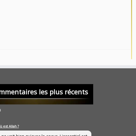
mmentaires les plus récents
u
ù est Allah ?