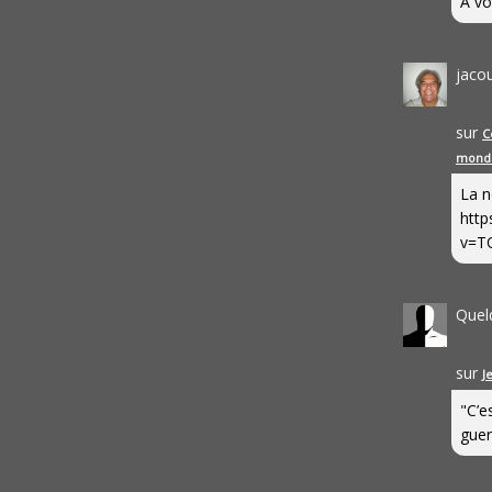
A vo
jaco
sur
C
mond
La n
http
v=T
Quel
sur
J
"C’e
guerr