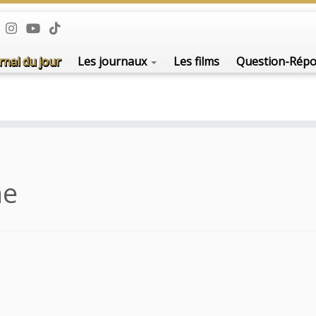
rnal du jour
Les journaux
Les films
Question-Rép
ne