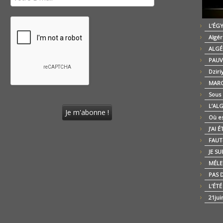
L’ÉG
Algér
ALGÉ
PAUV
Dziri
MARO
Sous
L’AL
Où es
J’AI 
FAUT-
JE SU
MÉLE
PAS D
L’ÉT
21jui