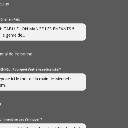
qu'un
eûner en Paix
H TABLLE ! ON MANGE LES ENFANTS !!
 le genre de...
ournal de Personne
ENNEL : Pourquoi s’est-elle radicalisée ?
épose ici le mot de la main de Mennel :
em...
u
omment ne pas s’ennuyer ?