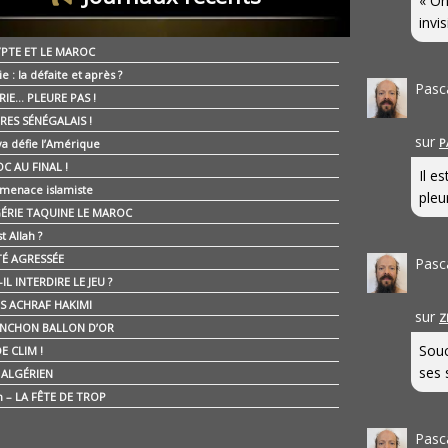
« On
invis
YPTE ET LE MAROC
ie : la défaite et après ?
Pasc
RIE… PLEURE PAS !
RES SÉNÉGALAIS !
sur
P
ya défie l’Amérique
C AU FINAL !
Il e
 menace islamiste
pleur
GÉRIE TAQUINE LE MAROC
t Allah ?
ÉTÉ AGRESSÉE
Pasc
IL INTERDIRE LE JEU ?
IS ACHRAF HAKIMI
sur
Z
NCHON BALLON D’OR
Souc
E CLIM !
ses 
É ALGÉRIEN
n – LA FÊTE DE TROP
Pasc