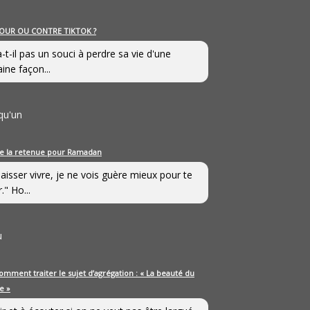
OUR OU CONTRE TIKTOK ?
a-t-il pas un souci à perdre sa vie d'une
aine façon...
qu'un
e la retenue pour Ramadan
laisser vivre, je ne vois guère mieux pour te
." Ho...
u
omment traiter le sujet d’agrégation : « La beauté du
e »