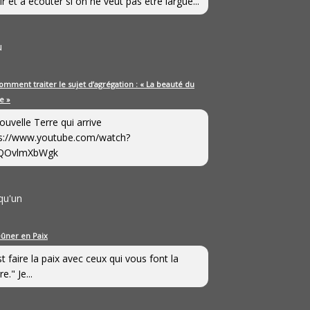
ir et à écouter si on ne veut pas être largué...
u
omment traiter le sujet d’agrégation : « La beauté du
e »
ouvelle Terre qui arrive
s://www.youtube.com/watch?
QOvlmXbWgk
qu'un
eûner en Paix
st faire la paix avec ceux qui vous font la
e." Je...