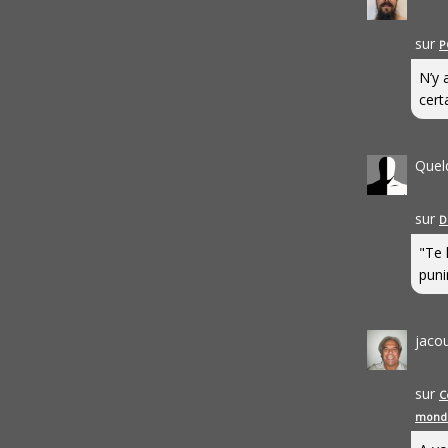
sur
P
N’y 
cert
Quel
sur
D
"Te 
punir
jaco
sur
C
mond