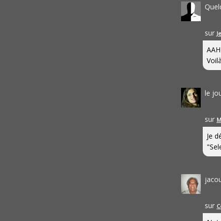
Quel
sur
J
AAH
Voilà
le j
sur
M
Je d
"Sel
jaco
sur
C