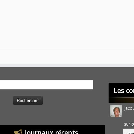
cher :
Les co
jaco
sur
O
Journaux récents