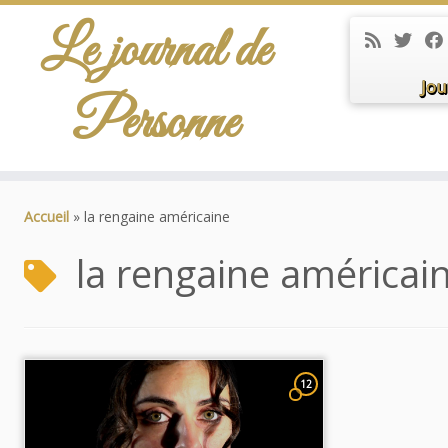
Le journal de
Jou
Personne
Passer
au
Accueil
»
la rengaine américaine
contenu
la rengaine américai
12