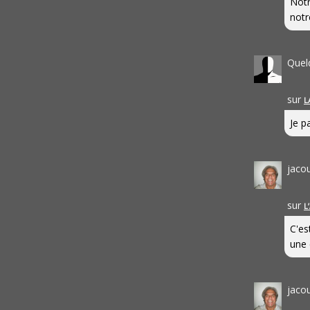
Notr
notr
Quel
sur
L
Je pa
jaco
sur
L
C'es
une 
jaco