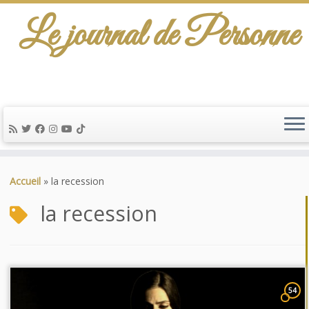
Le journal de Personne
Passer
au
Accueil
»
la recession
contenu
la recession
54