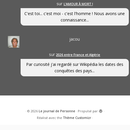
sur
L’AMOUR À MORT !
C'est toi... c'est moi - c'est l'homme ! Nous avons une
connaissance...
jacou
sur
2026 entre France et Algérie
Par curiosité j'ai regardé sur Wikipédia les dates des
conquêtes des pays...
·
© 2026
Le journal de Personne
·
Propulsé par
·
Réalisé avec the
Thème Customizr
·