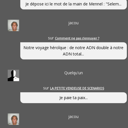
Je dépose ici le mot de la main de Mennel : "Selem...
jacou
sur
Comment ne pas s’ennuyer ?
Notre voyage héroîque : de notre ADN double à notre
ADN total...
Quelqu'un
sur
LA PETITE VENDEUSE DE SCENARIOS
Je paie ta paix...
jacou