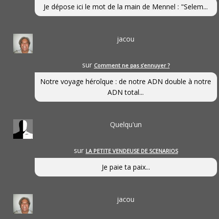
Je dépose ici le mot de la main de Mennel : "Selem...
jacou
sur
Comment ne pas s’ennuyer ?
Notre voyage héroîque : de notre ADN double à notre
ADN total...
Quelqu'un
sur
LA PETITE VENDEUSE DE SCENARIOS
Je paie ta paix...
jacou