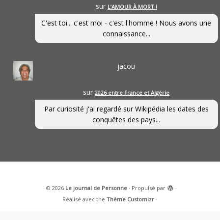
sur
L’AMOUR À MORT !
C'est toi... c'est moi - c'est l'homme ! Nous avons une
connaissance...
jacou
sur
2026 entre France et Algérie
Par curiosité j'ai regardé sur Wikipédia les dates des
conquêtes des pays...
·
© 2026
Le journal de Personne
·
Propulsé par
·
Réalisé avec the
Thème Customizr
·