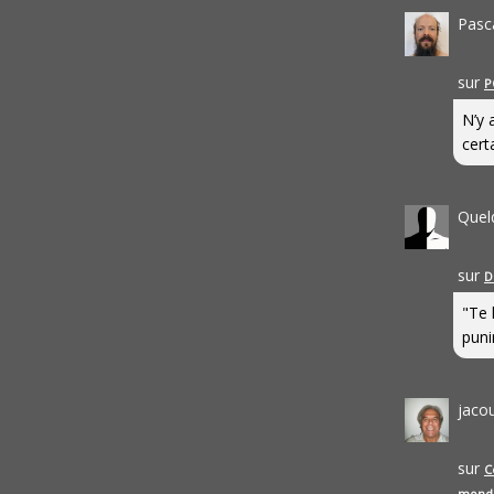
Pasc
sur
P
N’y 
cert
Quel
sur
D
"Te 
punir
jaco
sur
C
mond