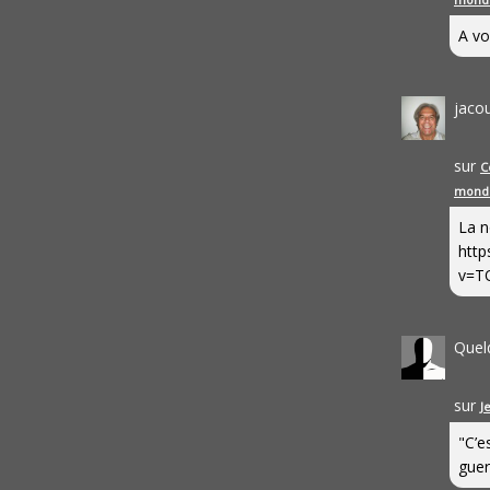
A vo
jaco
sur
C
mond
La n
http
v=T
Quel
sur
J
"C’e
guerr