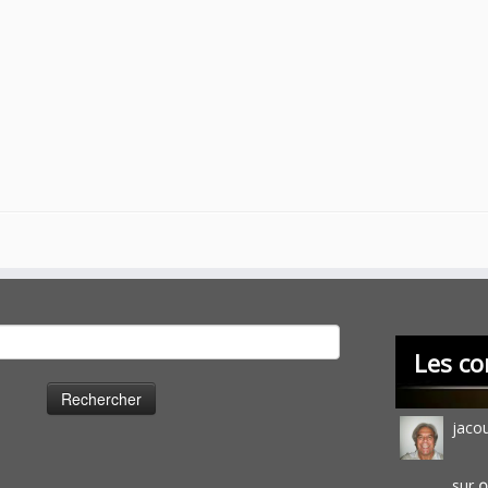
cher :
Les co
jaco
sur
O