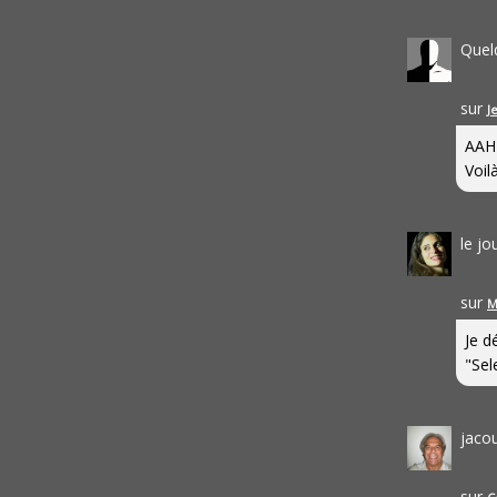
Quel
sur
J
AAH
Voilà
le j
sur
M
Je d
"Sel
jaco
sur