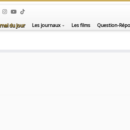
rnal du jour
Les journaux
Les films
Question-Rép