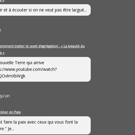
ir et à écouter si on ne veut pas être largué...
u
omment traiter le sujet d’agrégation : « La beauté du
e »
ouvelle Terre qui arrive
s://www.youtube.com/watch?
QOvlmXbWgk
qu'un
eûner en Paix
st faire la paix avec ceux qui vous font la
e." Je...