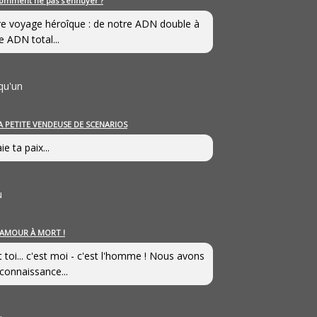
omment ne pas s’ennuyer ?
e voyage héroîque : de notre ADN double à
e ADN total...
qu'un
A PETITE VENDEUSE DE SCENARIOS
ie ta paix...
u
’AMOUR À MORT !
t toi... c'est moi - c'est l'homme ! Nous avons
connaissance...