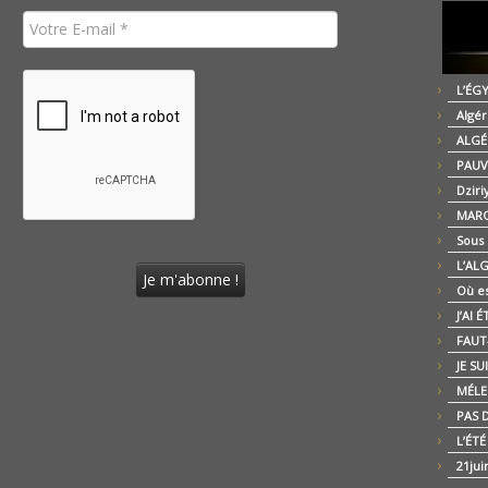
L’ÉG
Algér
ALGÉ
PAUV
Dziri
MARO
Sous
L’AL
Où es
J’AI 
FAUT-
JE SU
MÉLE
PAS D
L’ÉT
21jui