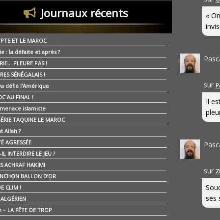
Journaux récents
« On
invis
YPTE ET LE MAROC
ie : la défaite et après ?
Pasc
RIE… PLEURE PAS !
RES SÉNÉGALAIS !
sur
P
ya défie l’Amérique
C AU FINAL !
Il e
 menace islamiste
pleur
GÉRIE TAQUINE LE MAROC
t Allah ?
ÉTÉ AGRESSÉE
Pasc
IL INTERDIRE LE JEU ?
IS ACHRAF HAKIMI
sur
Z
NCHON BALLON D’OR
Souc
E CLIM !
ses 
É ALGÉRIEN
n – LA FÊTE DE TROP