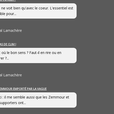
 ne voit bien qu'avec le coeur. L'essentiel est
ible pour...
al Lamachère
AS DE CLIM !
st où le bon sens ? Faut-il en rire ou en
er ?...
al Lamachère
EMMOUR EMPORTÉ PAR LA VAGUE
i : il me semble aussi que les Zemmour et
supporters ont...