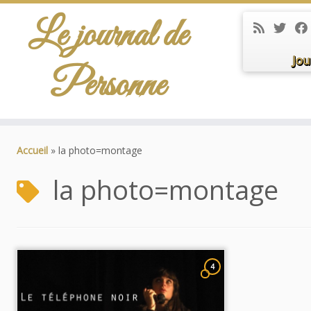
Le journal de
Jou
Personne
Passer
au
Accueil
»
la photo=montage
contenu
la photo=montage
4