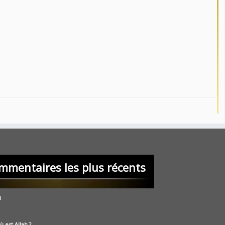
mmentaires les plus récents
u
ù est Allah ?