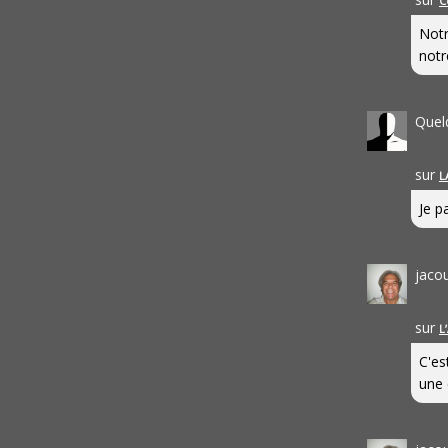
C
Notr
notr
Quel
sur
L
Je pa
jaco
sur
L
C'es
une 