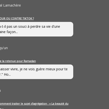
al Lamachère
OUR OU CONTRE TIKTOK ?
a-t-il pas un souci à perdre sa vie d'une
aine façon...
qu'un
e la retenue pour Ramadan
laisser vivre, je ne vois guère mieux pour te
." Ho...
u
omment traiter le sujet d’agrégation : « La beauté du
e »