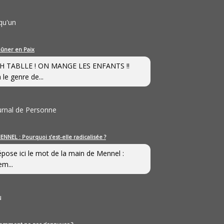
qu'un
eûner en Paix
H TABLLE ! ON MANGE LES ENFANTS !!
 le genre de...
ournal de Personne
ENNEL : Pourquoi s’est-elle radicalisée ?
épose ici le mot de la main de Mennel :
em...
u