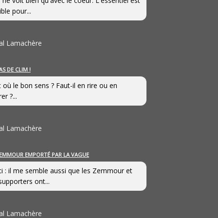
 ne voit bien qu'avec le coeur. L'essentiel est
ible pour...
al Lamachère
AS DE CLIM !
st où le bon sens ? Faut-il en rire ou en
er ?...
al Lamachère
EMMOUR EMPORTÉ PAR LA VAGUE
i : il me semble aussi que les Zemmour et
supporters ont...
al Lamachère