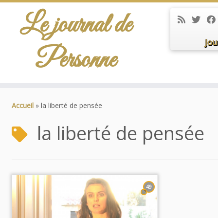
Le journal de
Jou
Personne
Passer
au
Accueil
»
la liberté de pensée
contenu
la liberté de pensée
49