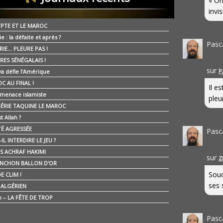
« On
invis
YPTE ET LE MAROC
ie : la défaite et après ?
Pasc
RIE… PLEURE PAS !
RES SÉNÉGALAIS !
sur
P
ya défie l’Amérique
C AU FINAL !
Il e
 menace islamiste
pleur
GÉRIE TAQUINE LE MAROC
t Allah ?
ÉTÉ AGRESSÉE
Pasc
IL INTERDIRE LE JEU ?
IS ACHRAF HAKIMI
sur
Z
NCHON BALLON D’OR
Souc
E CLIM !
ses 
É ALGÉRIEN
n – LA FÊTE DE TROP
Pasc