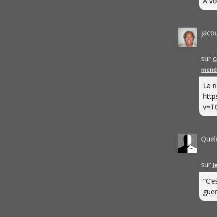
A vo
jaco
sur
C
mond
La n
http
v=T
Quel
sur
J
"C’e
guerr