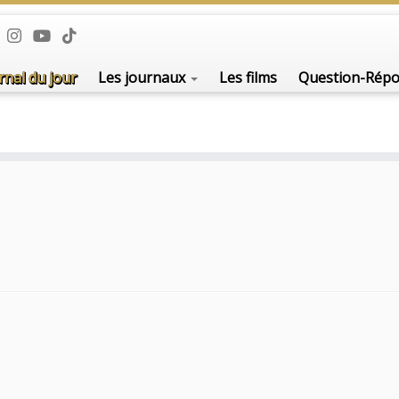
rnal du jour
Les journaux
Les films
Question-Rép