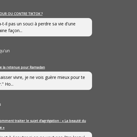
OUR OU CONTRE TIKTOK ?
a-t-il pas un souci à perdre sa vie d'une
aine façon...
qu'un
e la retenue pour Ramadan
laisser vivre, je ne vois guère mieux pour te
." Ho...
u
omment traiter le sujet d’agrégation : « La beauté du
e »