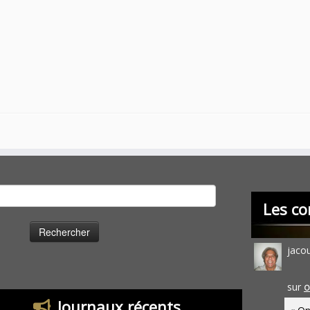
cher :
Les co
jaco
sur
O
Journaux récents