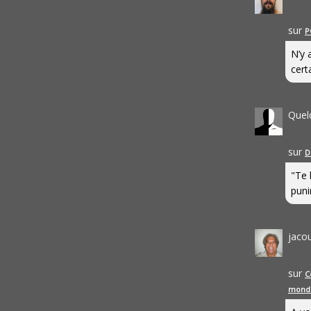
sur
P
N’y 
cert
Quel
sur
D
"Te 
punir
jaco
sur
C
mond