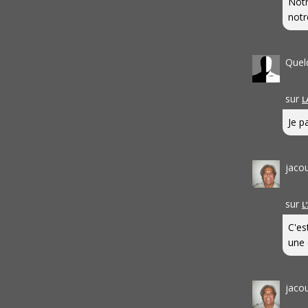
Notr
notr
Quel
sur
L
Je pa
jaco
sur
L
C'es
une 
jaco