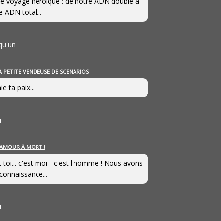
e voyage héroîque : de notre ADN double à
e ADN total...
qu'un
A PETITE VENDEUSE DE SCENARIOS
ie ta paix...
u
’AMOUR À MORT !
t toi... c'est moi - c'est l'homme ! Nous avons
connaissance...
u