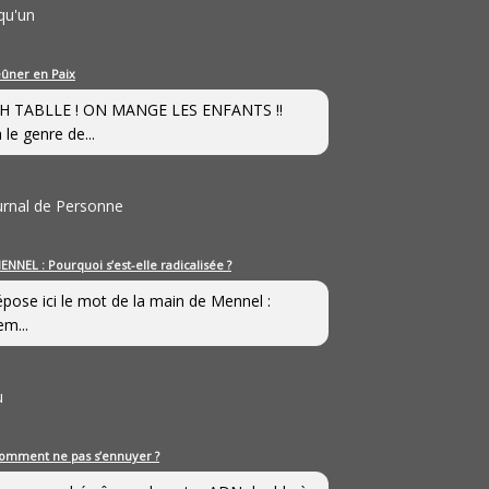
qu'un
eûner en Paix
H TABLLE ! ON MANGE LES ENFANTS !!
 le genre de...
ournal de Personne
ENNEL : Pourquoi s’est-elle radicalisée ?
épose ici le mot de la main de Mennel :
em...
u
omment ne pas s’ennuyer ?