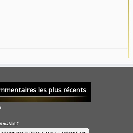
mmentaires les plus récents
u
ù est Allah ?