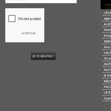
L’ÉG
Algér
ALGÉ
PAUV
Dziri
MARO
Sous
L’AL
Où es
J’AI 
FAUT-
JE SU
MÉLE
PAS D
L’ÉT
21jui