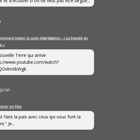
ir et à écouter si on ne veut pas être largué...
u
omment traiter le sujet d’agrégation : « La beauté du
e »
ouvelle Terre qui arrive
s://www.youtube.com/watch?
QOvlmXbWgk
qu'un
eûner en Paix
st faire la paix avec ceux qui vous font la
e." Je...