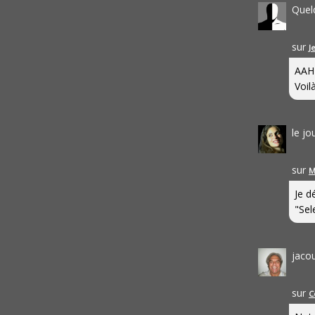
Quel
sur
J
AAH
Voilà
le j
sur
M
Je d
"Sel
jaco
sur
C