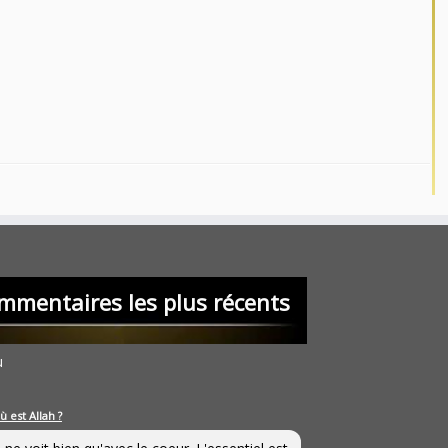
mmentaires les plus récents
u
ù est Allah ?