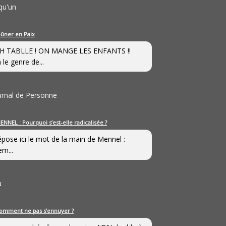
qu'un
eûner en Paix
H TABLLE ! ON MANGE LES ENFANTS !!
 le genre de...
ournal de Personne
ENNEL : Pourquoi s’est-elle radicalisée ?
épose ici le mot de la main de Mennel :
em...
u
omment ne pas s’ennuyer ?