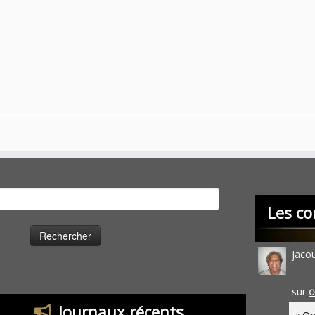
cher :
Les co
jaco
sur
O
Journaux récents