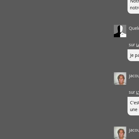
Notr
notr
Quel
sur
L
Je pa
jaco
sur
L
C'es
une 
jaco