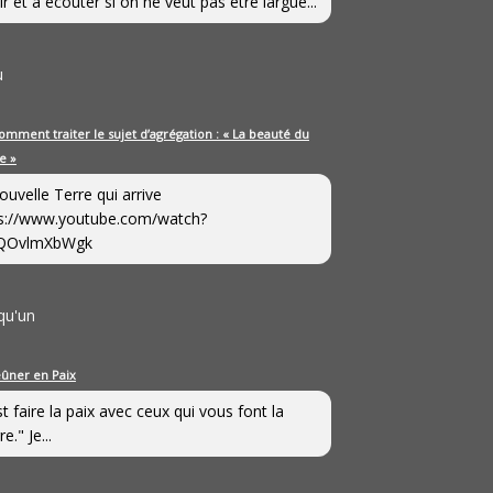
ir et à écouter si on ne veut pas être largué...
u
omment traiter le sujet d’agrégation : « La beauté du
e »
ouvelle Terre qui arrive
s://www.youtube.com/watch?
QOvlmXbWgk
qu'un
eûner en Paix
st faire la paix avec ceux qui vous font la
e." Je...