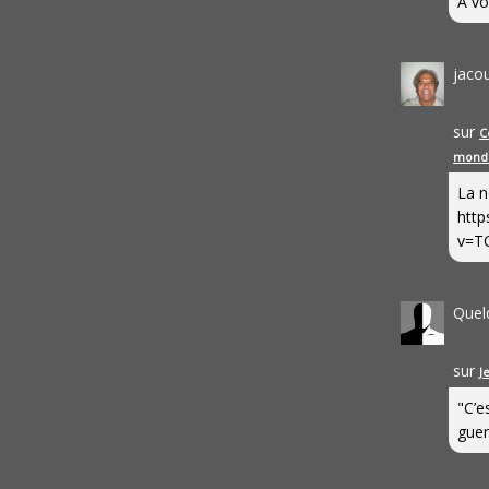
A vo
jaco
sur
C
mond
La n
http
v=T
Quel
sur
J
"C’e
guerr