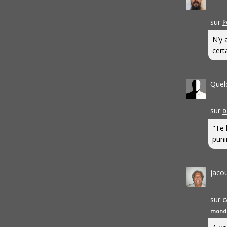
sur
P
N’y 
cert
Quel
sur
D
"Te 
punir
jaco
sur
C
mond