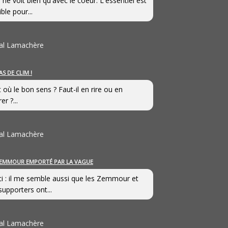
 ne voit bien qu'avec le coeur. L'essentiel est
ible pour...
al Lamachère
AS DE CLIM !
st où le bon sens ? Faut-il en rire ou en
er ?...
al Lamachère
EMMOUR EMPORTÉ PAR LA VAGUE
i : il me semble aussi que les Zemmour et
supporters ont...
al Lamachère