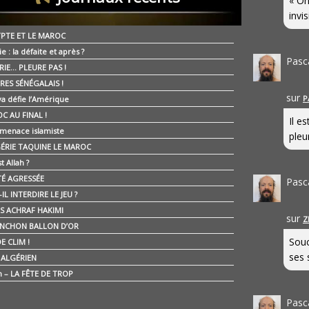
« On
invis
YPTE ET LE MAROC
ie : la défaite et après ?
Pasc
RIE… PLEURE PAS !
RES SÉNÉGALAIS !
sur
P
ya défie l’Amérique
C AU FINAL !
Il e
 menace islamiste
pleur
GÉRIE TAQUINE LE MAROC
t Allah ?
ÉTÉ AGRESSÉE
Pasc
IL INTERDIRE LE JEU ?
IS ACHRAF HAKIMI
sur
Z
NCHON BALLON D’OR
Souc
E CLIM !
ses 
É ALGÉRIEN
n – LA FÊTE DE TROP
Pasc