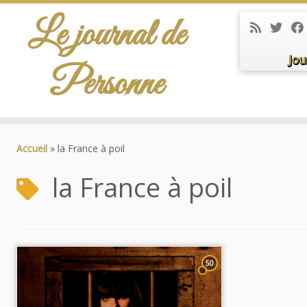
Le journal de
Jou
Personne
Passer
au
Accueil
»
la France à poil
contenu
la France à poil
50