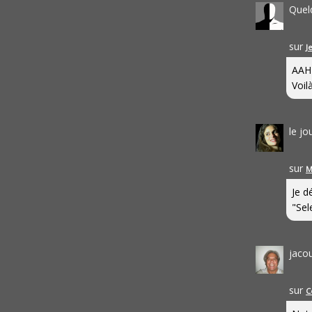
Quel
sur
J
AAH
Voilà
le j
sur
M
Je d
"Sel
jaco
sur
C