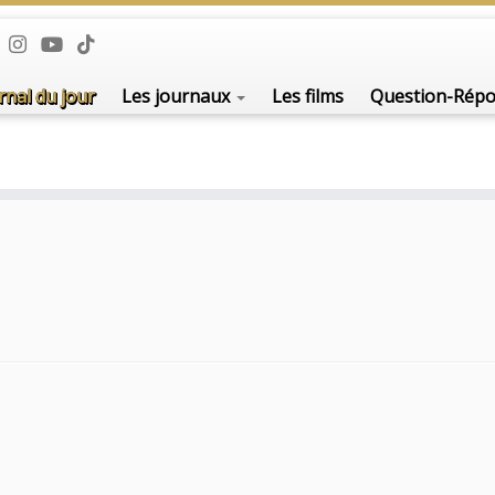
rnal du jour
Les journaux
Les films
Question-Rép