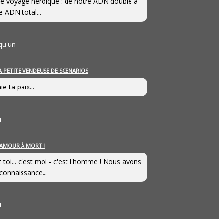
e voyage héroîque : de notre ADN double à
e ADN total...
qu'un
A PETITE VENDEUSE DE SCENARIOS
ie ta paix...
u
’AMOUR À MORT !
t toi... c'est moi - c'est l'homme ! Nous avons
connaissance...
u