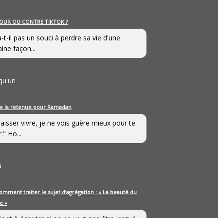
OUR OU CONTRE TIKTOK ?
a-t-il pas un souci à perdre sa vie d'une
aine façon...
qu'un
e la retenue pour Ramadan
laisser vivre, je ne vois guère mieux pour te
." Ho...
u
omment traiter le sujet d’agrégation : « La beauté du
e »