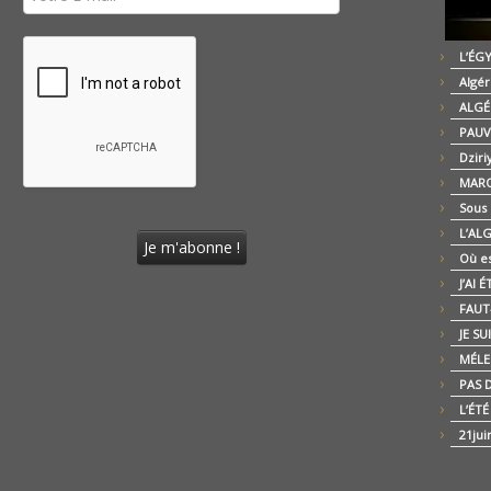
L’ÉG
Algér
ALGÉ
PAUV
Dziri
MARO
Sous
L’AL
Où es
J’AI 
FAUT-
JE SU
MÉLE
PAS D
L’ÉT
21jui