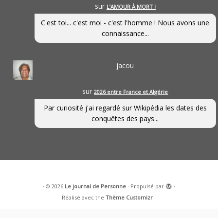
sur
L’AMOUR À MORT !
C'est toi... c'est moi - c'est l'homme ! Nous avons une
connaissance...
jacou
sur
2026 entre France et Algérie
Par curiosité j'ai regardé sur Wikipédia les dates des
conquêtes des pays...
·
© 2026
Le journal de Personne
·
Propulsé par
·
Réalisé avec the
Thème Customizr
·