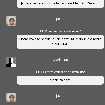
Je dépose ici le mot de la main de Mennel : "Selem...
jacou
sur
Comment ne pas s’ennuyer ?
Notre voyage héroîque : de notre ADN double à notre
ADN total...
Quelqu'un
sur
LA PETITE VENDEUSE DE SCENARIOS
Je paie ta paix...
jacou