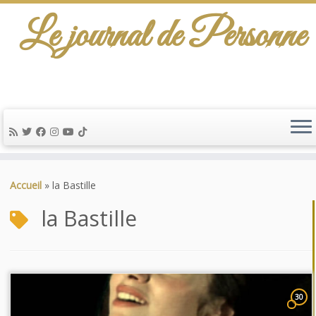
Le journal de Personne
Passer
au
Accueil
»
la Bastille
contenu
la Bastille
30