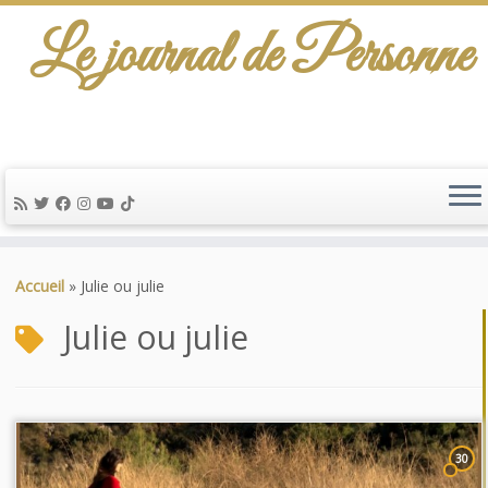
Le journal de Personne
Passer
au
Accueil
»
Julie ou julie
contenu
Julie ou julie
30