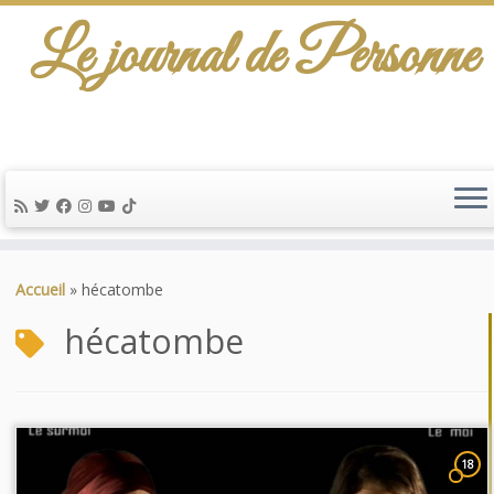
Le journal de Personne
Passer
au
Accueil
»
hécatombe
contenu
hécatombe
18