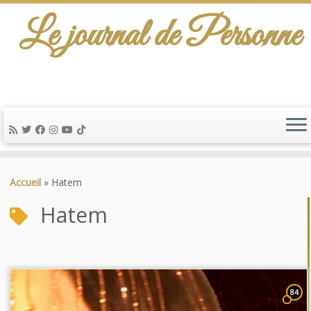
Le journal de Personne
Passer
au
Accueil
»
Hatem
contenu
Hatem
84