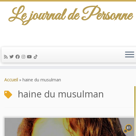
Le journal de Personne
Passer
au
Accueil
»
haine du musulman
contenu
haine du musulman
81