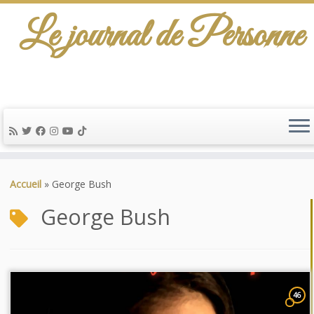
Le journal de Personne
Passer
au
Accueil
»
George Bush
contenu
George Bush
46