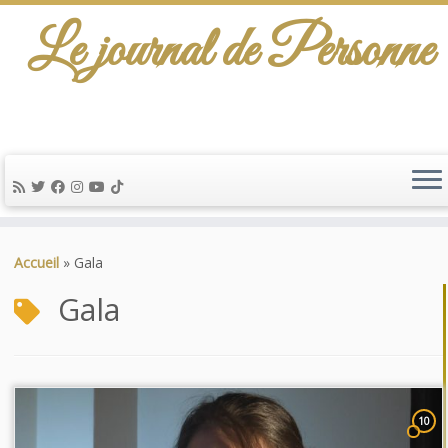
Le journal de Personne
Passer
au
Accueil
»
Gala
contenu
Gala
10