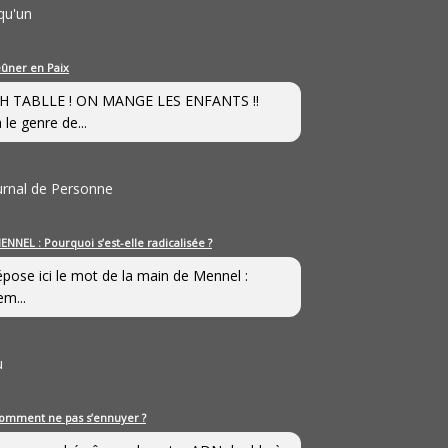
qu'un
eûner en Paix
H TABLLE ! ON MANGE LES ENFANTS !!
 le genre de...
ournal de Personne
ENNEL : Pourquoi s’est-elle radicalisée ?
épose ici le mot de la main de Mennel :
em...
u
omment ne pas s’ennuyer ?