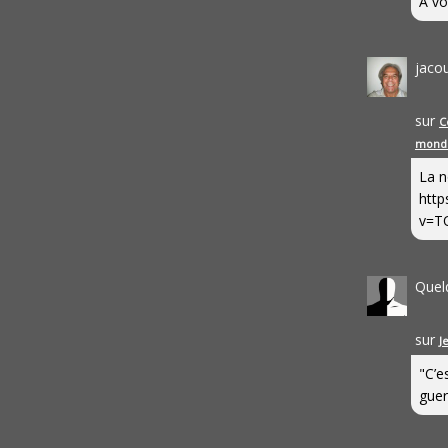
A vo
jaco
sur
C
mond
La n
http
v=T
Quel
sur
J
"C’e
guerr