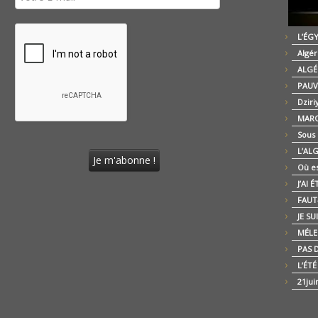
L’ÉG
Algér
ALGÉ
PAUV
Dziri
MARO
Sous
L’AL
Où es
J’AI 
FAUT-
JE SU
MÉLE
PAS D
L’ÉT
21jui