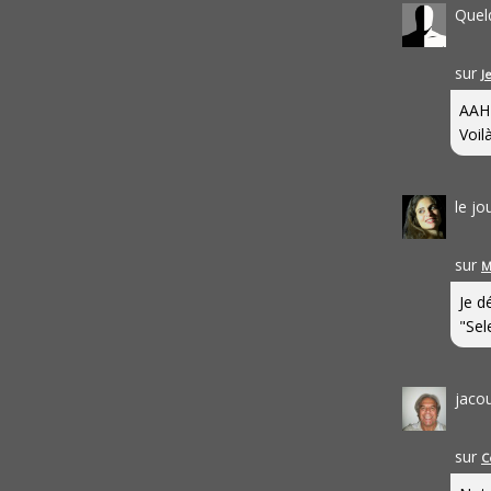
Quel
sur
J
AAH
Voilà
le j
sur
M
Je d
"Sel
jaco
sur
C