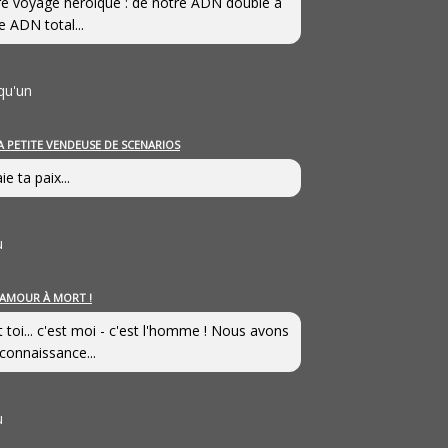
e voyage héroîque : de notre ADN double à
e ADN total...
qu'un
A PETITE VENDEUSE DE SCENARIOS
ie ta paix...
u
’AMOUR À MORT !
t toi... c'est moi - c'est l'homme ! Nous avons
connaissance...
u