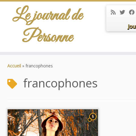
Le journal de
Jou
Personne
Passer
au
Accueil
»
francophones
contenu
francophones
5