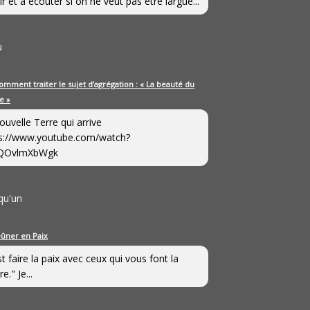
ir et à écouter si on ne veut pas être largué...
u
omment traiter le sujet d’agrégation : « La beauté du
e »
ouvelle Terre qui arrive
s://www.youtube.com/watch?
QOvlmXbWgk
qu'un
eûner en Paix
st faire la paix avec ceux qui vous font la
e." Je...