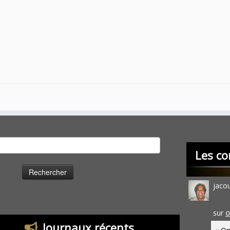
cher :
Les co
jaco
sur
O
Journaux récents