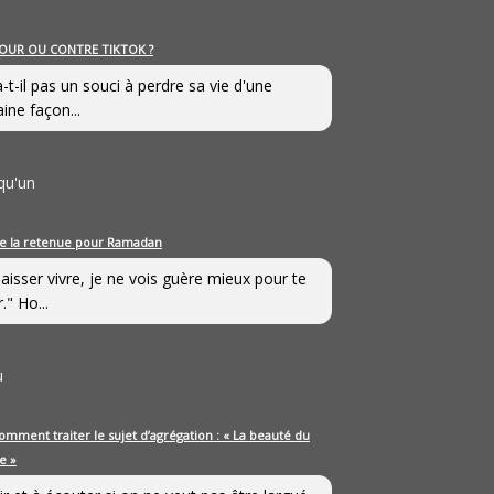
OUR OU CONTRE TIKTOK ?
a-t-il pas un souci à perdre sa vie d'une
aine façon...
qu'un
e la retenue pour Ramadan
laisser vivre, je ne vois guère mieux pour te
." Ho...
u
omment traiter le sujet d’agrégation : « La beauté du
e »