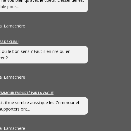
 ne voit bien qu'avec le coeur. L'essentiel est
ible pour...
al Lamachère
AS DE CLIM !
st où le bon sens ? Faut-il en rire ou en
er ?...
al Lamachère
EMMOUR EMPORTÉ PAR LA VAGUE
i : il me semble aussi que les Zemmour et
supporters ont...
al Lamachère