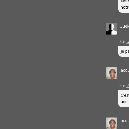
Notr
notr
Quel
sur
L
Je pa
jaco
sur
L
C'es
une 
jaco