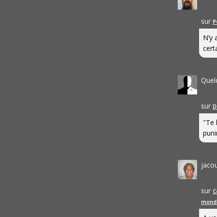
sur
P
N’y 
cert
Quel
sur
D
"Te 
punir
jaco
sur
C
mond