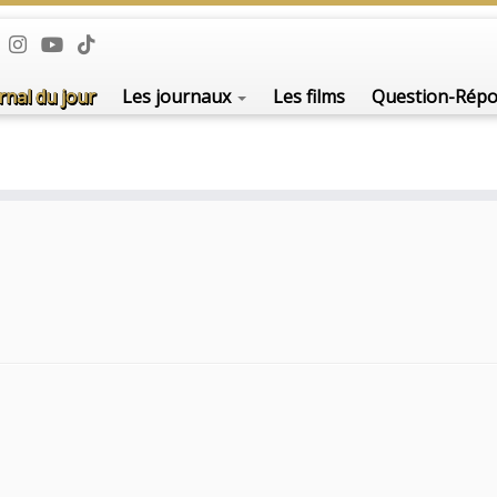
rnal du jour
Les journaux
Les films
Question-Rép