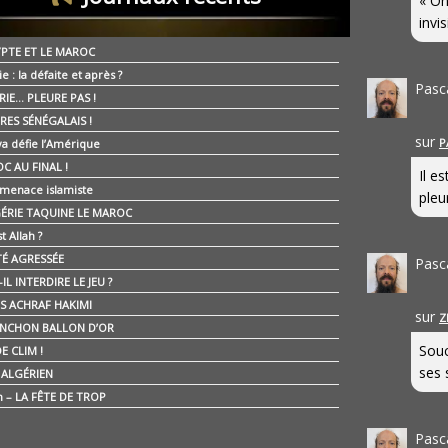
« On
invis
YPTE ET LE MAROC
ie : la défaite et après ?
Pasc
RIE… PLEURE PAS !
RES SÉNÉGALAIS !
sur
P
ya défie l’Amérique
C AU FINAL !
Il e
 menace islamiste
pleur
GÉRIE TAQUINE LE MAROC
t Allah ?
ÉTÉ AGRESSÉE
Pasc
IL INTERDIRE LE JEU ?
IS ACHRAF HAKIMI
sur
Z
NCHON BALLON D’OR
Souc
E CLIM !
ses 
É ALGÉRIEN
n – LA FÊTE DE TROP
Pasc