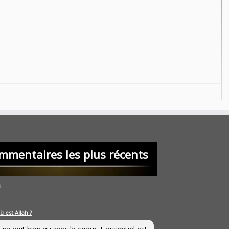
mmentaires les plus récents
u
ù est Allah ?