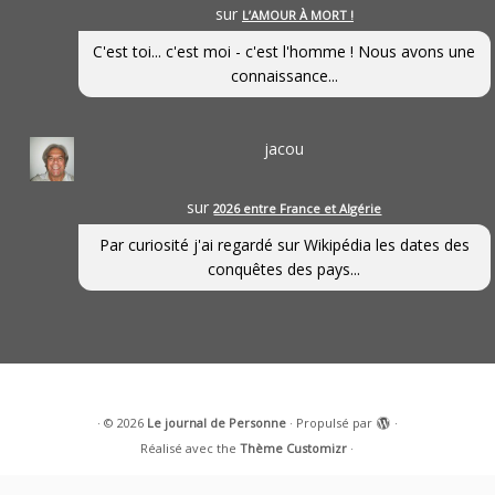
sur
L’AMOUR À MORT !
C'est toi... c'est moi - c'est l'homme ! Nous avons une
connaissance...
jacou
sur
2026 entre France et Algérie
Par curiosité j'ai regardé sur Wikipédia les dates des
conquêtes des pays...
·
© 2026
Le journal de Personne
·
Propulsé par
·
Réalisé avec the
Thème Customizr
·