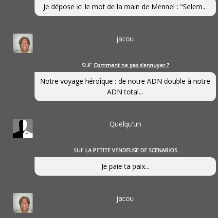
Je dépose ici le mot de la main de Mennel : "Selem...
jacou
sur
Comment ne pas s’ennuyer ?
Notre voyage héroîque : de notre ADN double à notre
ADN total...
Quelqu'un
sur
LA PETITE VENDEUSE DE SCENARIOS
Je paie ta paix...
jacou