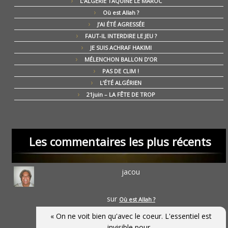
L’ALGÉRIE TAQUINE LE MAROC
Où est Allah ?
J’AI ÉTÉ AGRESSÉE
FAUT-IL INTERDIRE LE JEU ?
JE SUIS ACHRAF HAKIMI
MÉLENCHON BALLON D’OR
PAS DE CLIM !
L’ÉTÉ ALGÉRIEN
21juin – LA FÊTE DE TROP
Les commentaires les plus récents
jacou
sur
Où est Allah ?
« On ne voit bien qu'avec le coeur. L'essentiel est
invisible pour...