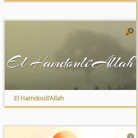
3
El Hamdouli’Allah
3