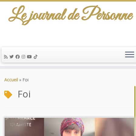
Le journal de Personne
Passer
au
Accueil
»
Foi
contenu
Foi