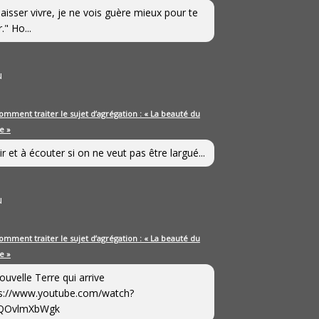
laisser vivre, je ne vois guère mieux pour te
." Ho...
u
omment traiter le sujet d’agrégation : « La beauté du
e »
ir et à écouter si on ne veut pas être largué...
u
omment traiter le sujet d’agrégation : « La beauté du
e »
ouvelle Terre qui arrive
s://www.youtube.com/watch?
QOvlmXbWgk