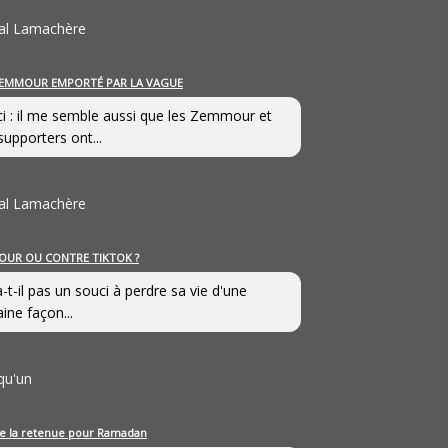
al Lamachère
EMMOUR EMPORTÉ PAR LA VAGUE
i : il me semble aussi que les Zemmour et
supporters ont...
al Lamachère
OUR OU CONTRE TIKTOK ?
a-t-il pas un souci à perdre sa vie d'une
aine façon...
qu'un
e la retenue pour Ramadan