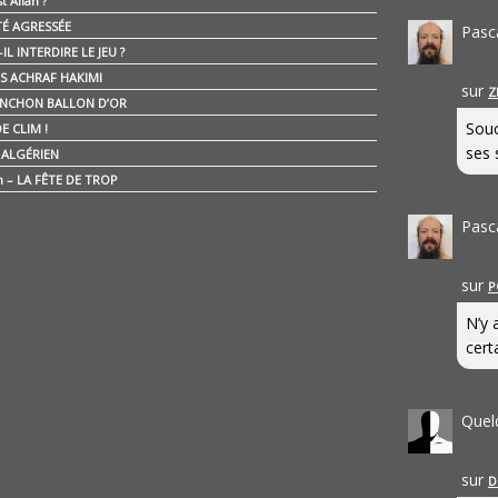
t Allah ?
ÉTÉ AGRESSÉE
Pasc
IL INTERDIRE LE JEU ?
IS ACHRAF HAKIMI
sur
Z
NCHON BALLON D’OR
Souc
E CLIM !
ses 
É ALGÉRIEN
n – LA FÊTE DE TROP
Pasc
sur
P
N’y 
cert
Quel
sur
D