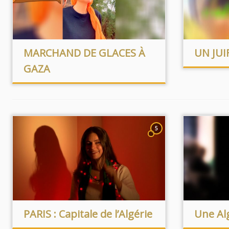
MARCHAND DE GLACES À
UN JUI
GAZA
5
PARIS : Capitale de l’Algérie
Une Al