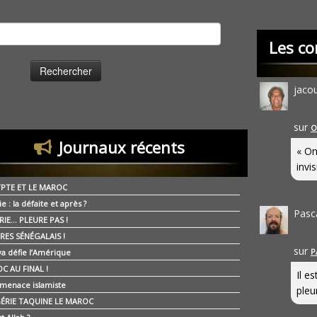
cher :
Les co
jaco
sur
O
Journaux récents
« On
invis
YPTE ET LE MAROC
ie : la défaite et après ?
Pasc
RIE… PLEURE PAS !
RES SÉNÉGALAIS !
sur
P
ya défie l’Amérique
C AU FINAL !
Il e
 menace islamiste
pleur
GÉRIE TAQUINE LE MAROC