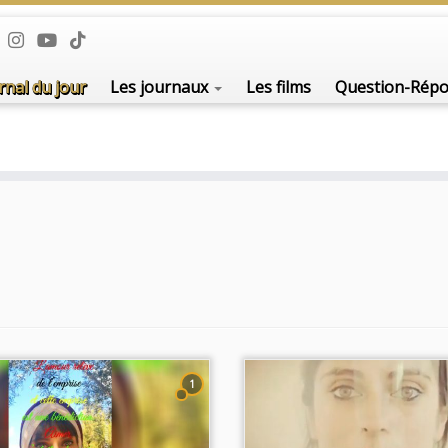
De l'i
rnal du jour
Les journaux
Les films
Question-Rép
1