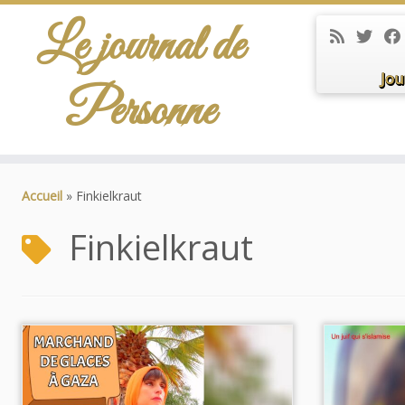
Le journal de
Jou
Personne
Passer
au
Accueil
»
Finkielkraut
contenu
Finkielkraut