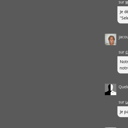
sur
M
Je d
"Sel
jaco
sur
C
Notr
notr
Quel
sur
L
Je pa