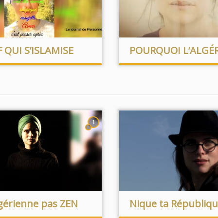
F QUI S’ISLAMISE
POURQUOI L’ALGÉR
1
gérienne pas ZEN
Nique ta Républiq