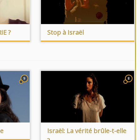
IE ?
Stop à Israël
9
8
ue
Israël: La vérité brûle-t-elle