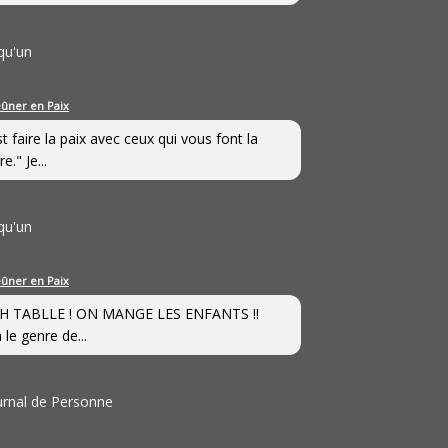
qu'un
eûner en Paix
st faire la paix avec ceux qui vous font la
e." Je...
qu'un
eûner en Paix
H TABLLE ! ON MANGE LES ENFANTS !!
 le genre de...
ournal de Personne