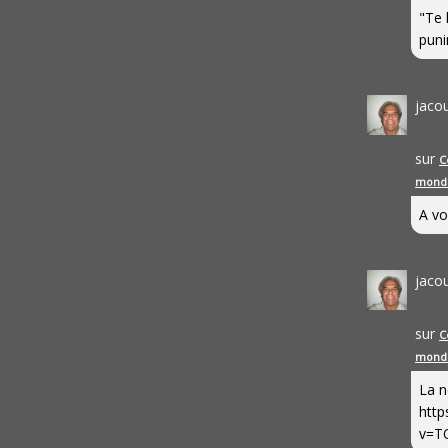
"Te 
punir
jaco
sur
C
mond
A vo
jaco
sur
C
mond
La n
http
v=T