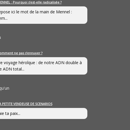
ENNEL : Pourquoi s’est-elle radicalisée ?
épose ici le mot de la main de Mennel :
em...
u
omment ne pas s’ennuyer ?
e voyage héroîque : de notre ADN double à
e ADN total...
qu'un
A PETITE VENDEUSE DE SCENARIOS
ie ta paix...