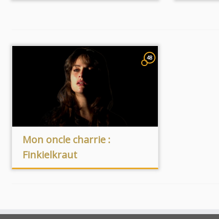
48
Mon oncle charrie :
Finkielkraut