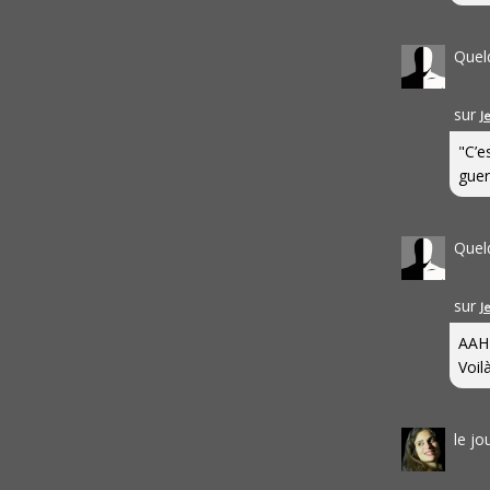
Quel
sur
J
"C’e
guerr
Quel
sur
J
AAH
Voilà
le j