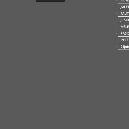
Où es
J’AI 
FAUT-
JE SU
MÉLE
PAS D
L’ÉT
21jui