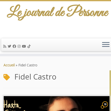
Le journal de Personne
Passer
au
Accueil
»
Fidel Castro
contenu
Fidel Castro
18