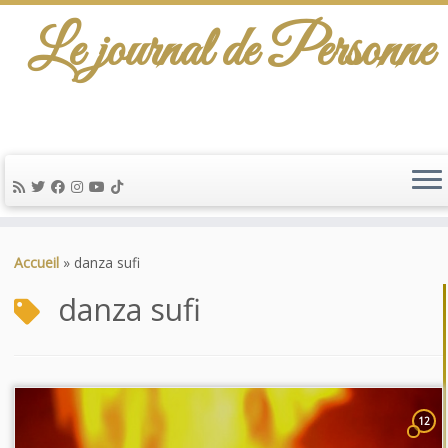
Le journal de Personne
Passer
au
Accueil
»
danza sufi
contenu
danza sufi
12