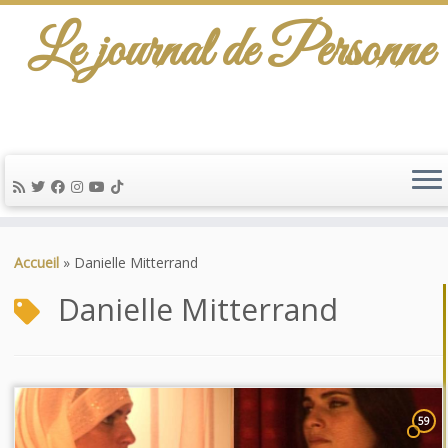
Le journal de Personne
Passer
au
Accueil
»
Danielle Mitterrand
contenu
Danielle Mitterrand
59