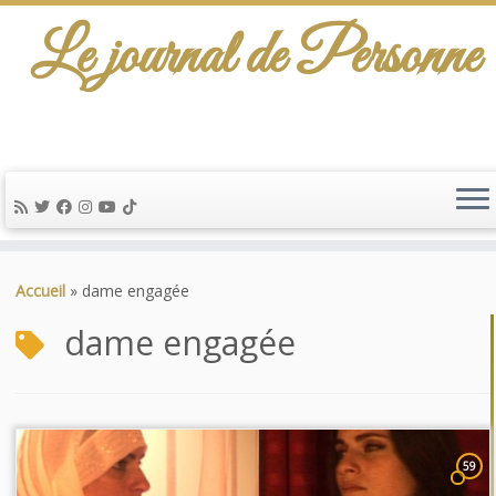
Le journal de Personne
Passer
au
Accueil
»
dame engagée
contenu
dame engagée
59