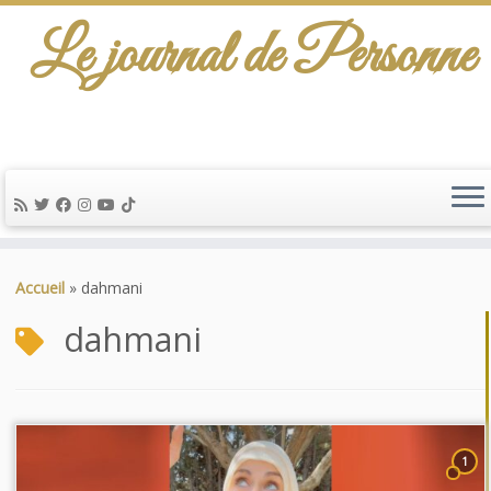
Le journal de Personne
Passer
au
Accueil
»
dahmani
contenu
dahmani
1