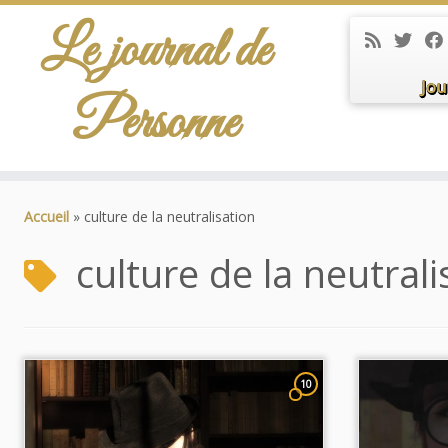
Le journal de
Jou
Personne
Passer
au
Accueil
»
culture de la neutralisation
contenu
culture de la neutrali
10