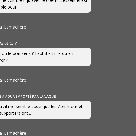
 ne voit bien qu'avec le coeur. L'essentiel est
ible pour...
al Lamachère
AS DE CLIM !
st où le bon sens ? Faut-il en rire ou en
er ?...
al Lamachère
EMMOUR EMPORTÉ PAR LA VAGUE
i : il me semble aussi que les Zemmour et
supporters ont...
al Lamachère