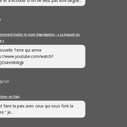
ir et à écouter si on ne veut pas être largué...
u
omment traiter le sujet d’agrégation : « La beauté du
e »
ouvelle Terre qui arrive
s://www.youtube.com/watch?
QOvlmXbWgk
qu'un
eûner en Paix
st faire la paix avec ceux qui vous font la
e." Je...