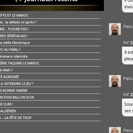
« On
invis
YPTE ET LE MAROC
ie : la défaite et après ?
Pasc
RIE… PLEURE PAS !
RES SÉNÉGALAIS !
sur
P
ya défie l’Amérique
C AU FINAL !
Il e
 menace islamiste
pleur
GÉRIE TAQUINE LE MAROC
t Allah ?
ÉTÉ AGRESSÉE
Pasc
IL INTERDIRE LE JEU ?
IS ACHRAF HAKIMI
sur
Z
NCHON BALLON D’OR
Souc
E CLIM !
ses 
É ALGÉRIEN
n – LA FÊTE DE TROP
Pasc