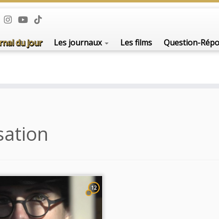
De l'i
rnal du jour
Les journaux
Les films
Question-Rép
sation
12