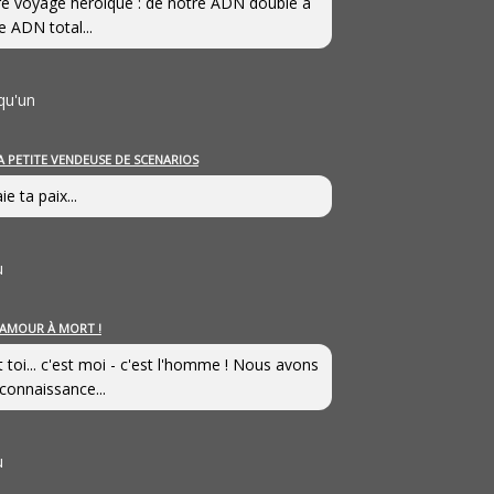
e voyage héroîque : de notre ADN double à
e ADN total...
qu'un
A PETITE VENDEUSE DE SCENARIOS
ie ta paix...
u
’AMOUR À MORT !
t toi... c'est moi - c'est l'homme ! Nous avons
connaissance...
u