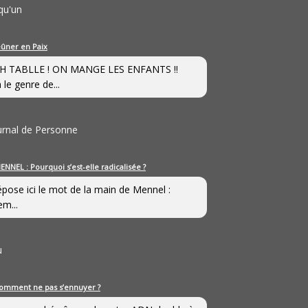
qu'un
eûner en Paix
H TABLLE ! ON MANGE LES ENFANTS !!
 le genre de...
ournal de Personne
ENNEL : Pourquoi s’est-elle radicalisée ?
épose ici le mot de la main de Mennel :
em...
u
omment ne pas s’ennuyer ?