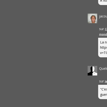
A vo
jaco
sur
C
mond
La n
http
v=T
Quel
sur
J
"C’e
guerr