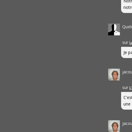
Notr
notr
Quel
sur
L
Je pa
jaco
sur
L
C'es
une 
jaco