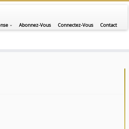
nfo-scénario pour traiter une question d'actualité…
onse
Abonnez-Vous
Connectez-Vous
Contact