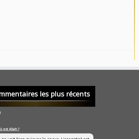
mmentaires les plus récents
u
ù est Allah ?