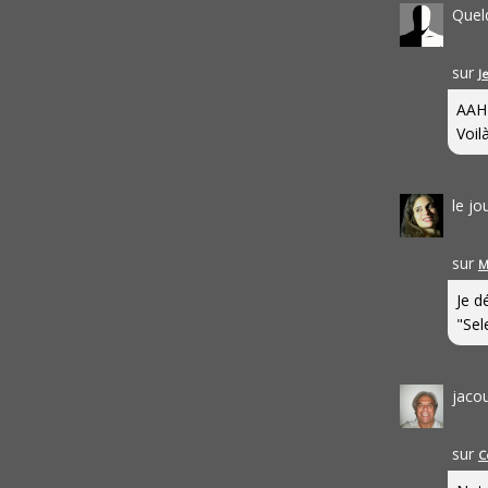
Quel
sur
J
AAH
Voilà
le j
sur
M
Je d
"Sel
jaco
sur
C