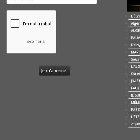
L’ÉG
Algér
ALGÉ
PAUV
Dziri
MARO
Sous
L’AL
Où es
J’AI 
FAUT-
JE SU
MÉLE
PAS D
L’ÉT
21jui