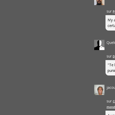
sur
P
N’y 
cert
Quel
sur
D
"Te 
punir
jaco
sur
C
mond