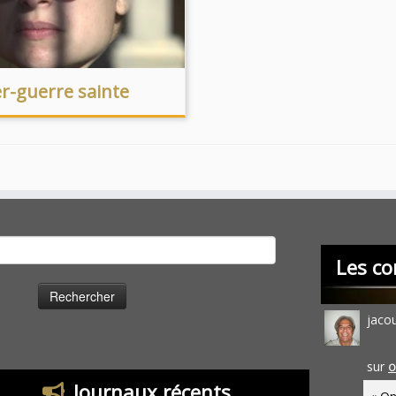
r-guerre sainte
cher :
Les co
jaco
sur
O
Journaux récents