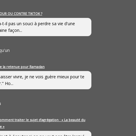
OUR OU CONTRE TIKTOK ?
a-t-il pas un souci à perdre sa vie d'une
aine façon...
qu'un
e la retenue pour Ramadan
laisser vivre, je ne vois guère mieux pour te
." Ho...
u
omment traiter le sujet d’agrégation : « La beauté du
e »