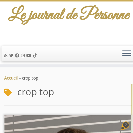
Le journal de Personne
Passer
au
Accueil
»
crop top
contenu
crop top
7