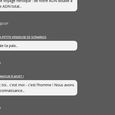
e voyage héroîque : de notre ADN double à
e ADN total...
qu'un
A PETITE VENDEUSE DE SCENARIOS
ie ta paix...
u
’AMOUR À MORT !
t toi... c'est moi - c'est l'homme ! Nous avons
connaissance...
u