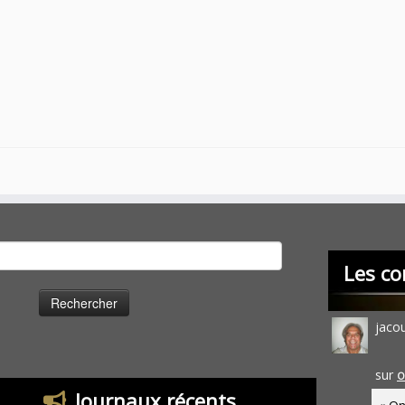
cher :
Les co
jaco
sur
O
Journaux récents