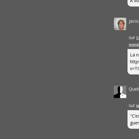
A vo
jaco
sur
C
mond
La n
http
v=T
Quel
sur
J
"C’e
guerr