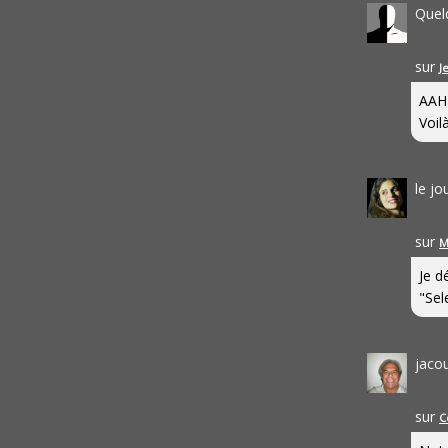
Quel
sur
J
AAH
Voilà
le j
sur
M
Je d
"Sel
jaco
sur
C