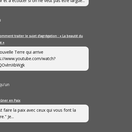
ir et à écouter si on ne veut pas être largué...
u
omment traiter le sujet d’agrégation : « La beauté du
e »
ouvelle Terre qui arrive
s://www.youtube.com/watch?
QOvlmXbWgk
qu'un
eûner en Paix
st faire la paix avec ceux qui vous font la
e." Je...