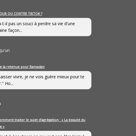
OUR OU CONTRE TIKTOK ?
a-t-il pas un souci à perdre sa vie d'une
aine façon...
qu'un
e la retenue pour Ramadan
laisser vivre, je ne vois guère mieux pour te
." Ho...
u
omment traiter le sujet d’agrégation : « La beauté du
e »