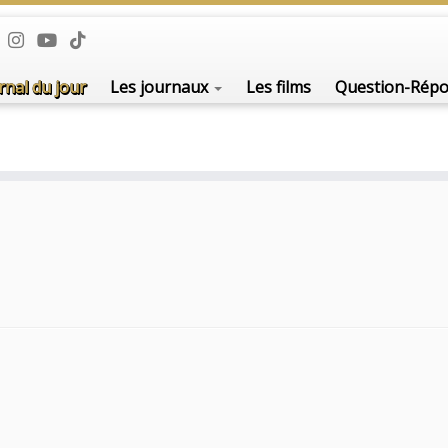
rnal du jour
Les journaux
Les films
Question-Rép