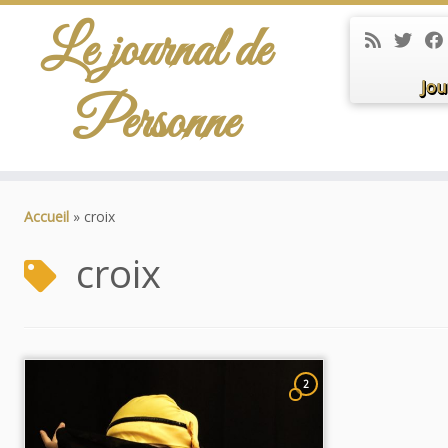
Le journal de
Jou
Personne
Passer
au
Accueil
»
croix
contenu
croix
2