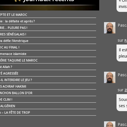
« On
invis
YPTE ET LE MAROC
ie : la défaite et après ?
Pasc
RIE… PLEURE PAS !
RES SÉNÉGALAIS !
sur
P
ya défie l’Amérique
C AU FINAL !
Il e
 menace islamiste
pleur
GÉRIE TAQUINE LE MAROC
t Allah ?
ÉTÉ AGRESSÉE
Pasc
IL INTERDIRE LE JEU ?
IS ACHRAF HAKIMI
sur
Z
NCHON BALLON D’OR
Souc
E CLIM !
ses 
É ALGÉRIEN
n – LA FÊTE DE TROP
Pasc