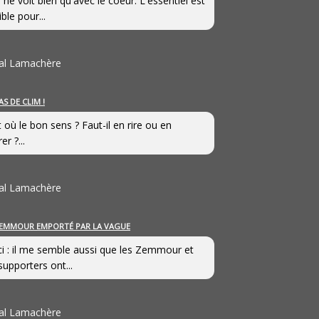
 ne voit bien qu'avec le coeur. L'essentiel est
ible pour...
al Lamachère
AS DE CLIM !
st où le bon sens ? Faut-il en rire ou en
er ?...
al Lamachère
EMMOUR EMPORTÉ PAR LA VAGUE
i : il me semble aussi que les Zemmour et
supporters ont...
al Lamachère