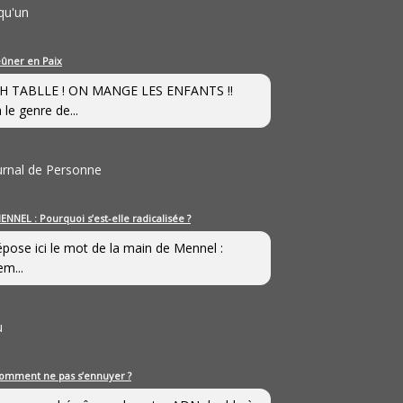
qu'un
eûner en Paix
H TABLLE ! ON MANGE LES ENFANTS !!
 le genre de...
ournal de Personne
ENNEL : Pourquoi s’est-elle radicalisée ?
épose ici le mot de la main de Mennel :
em...
u
omment ne pas s’ennuyer ?