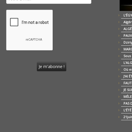
L’ÉG
Algér
ALGÉ
PAUV
Dziri
MARO
Sous
L’AL
Où es
J’AI 
FAUT-
JE SU
MÉLE
PAS D
L’ÉT
21jui