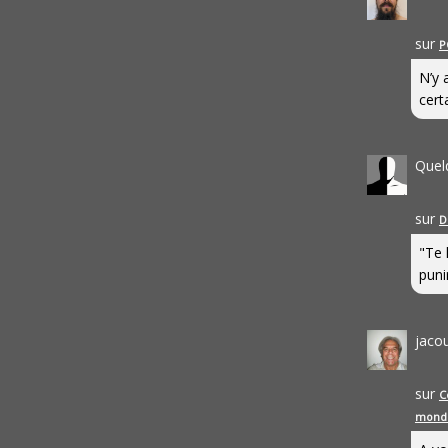
sur
P
N’y 
cert
Quel
sur
D
"Te 
punir
jaco
sur
C
mond