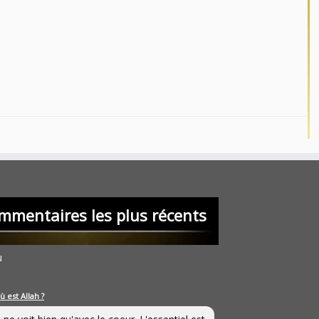
mmentaires les plus récents
u
ù est Allah ?